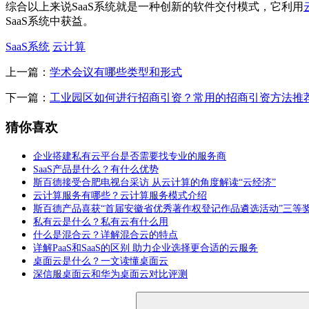
综合以上来说SaaS系统就是一种创新的软件交付模式，它利用
SaaS系统中获益。
SaaS系统
云计算
上一篇：
学术会议有哪些类型和形式
下一篇：
工业园区如何进行招商引资？常用的招商引资方法推
猜你喜欢
企业搭建私有云平台是否需要找专业的服务商
SaaS产品是什么？有什么优势
斯百德接受合肥电视台采访 从云计算的角度解读“云经济”
云计算服务有哪些？云计算服务模式介绍
斯百德产品喜获“首届安徽省优秀著作权登记作品遴选活动”三等
私有云是什么？私有云有什么用
什么是混合云？详解混合云的特点
详解PaaS和SaaS的区别 助力企业选择更合适的云服务
桌面云是什么？一文读懂桌面云
深信服桌面云和华为桌面云对比评测