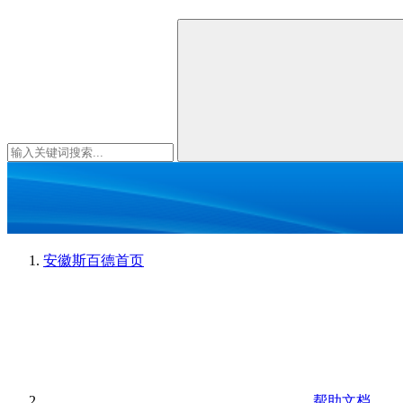
安徽斯百德
首页
帮助文档