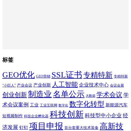
标签
SSL证书
GEO优化
专精特新
GEO营销
专精特新
人工智能
企业技术中心
产业创新
产业会议
“小巨人”
会议会展
制造业
名单公示
学术会议
创业创新
学
大数据
数字化转型
术会议案例
工业
新能源汽车
工业互联网
数字化
科技创新
科技型中小企业
经
短视频制作
科技企业孵化器
项目申报
高新技
济发展
钉钉
首台套重大技术装备