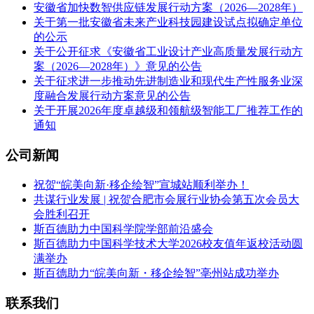
安徽省加快数智供应链发展行动方案（2026—2028年）
关于第一批安徽省未来产业科技园建设试点拟确定单位
的公示
关于公开征求《安徽省工业设计产业高质量发展行动方
案（2026—2028年）》意见的公告
关于征求进一步推动先进制造业和现代生产性服务业深
度融合发展行动方案意见的公告
关于开展2026年度卓越级和领航级智能工厂推荐工作的
通知
公司新闻
祝贺“皖美向新·移企绘智”宣城站顺利举办！
共谋行业发展 | 祝贺合肥市会展行业协会第五次会员大
会胜利召开
斯百德助力中国科学院学部前沿盛会
斯百德助力中国科学技术大学2026校友值年返校活动圆
满举办
斯百德助力“皖美向新・移企绘智”亳州站成功举办
联系我们