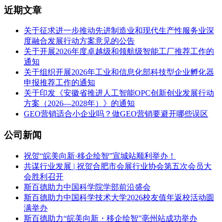
近期文章
关于征求进一步推动先进制造业和现代生产性服务业深
度融合发展行动方案意见的公告
关于开展2026年度卓越级和领航级智能工厂推荐工作的
通知
关于组织开展2026年工业和信息化部科技型企业孵化器
申报推荐工作的通知
关于印发《安徽省推进人工智能OPC创新创业发展行动
方案（2026—2028年）》的通知
GEO营销适合小企业吗？做GEO营销要避开哪些误区
公司新闻
祝贺“皖美向新·移企绘智”宣城站顺利举办！
共谋行业发展 | 祝贺合肥市会展行业协会第五次会员大
会胜利召开
斯百德助力中国科学院学部前沿盛会
斯百德助力中国科学技术大学2026校友值年返校活动圆
满举办
斯百德助力“皖美向新・移企绘智”亳州站成功举办