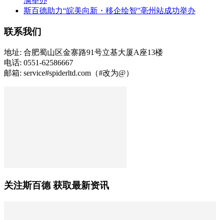
满举办
斯百德助力“皖美向新・移企绘智”亳州站成功举办
联系我们
地址: 合肥蜀山区金寨路91号立基大厦A座13楼
电话: 0551-62586667
邮箱: service#spiderltd.com（#改为@）
关注斯百德 获取最新资讯