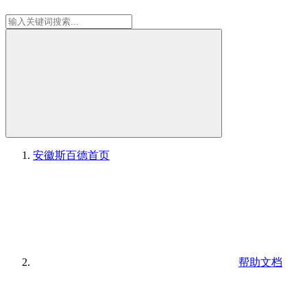
安徽斯百德
首页
帮助文档