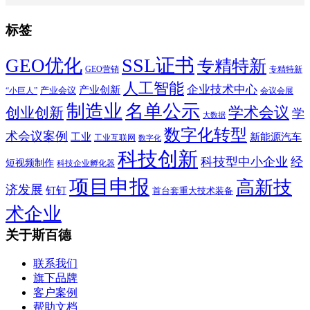
标签
SSL证书
GEO优化
专精特新
GEO营销
专精特新
人工智能
企业技术中心
产业创新
产业会议
“小巨人”
会议会展
制造业
名单公示
学术会议
创业创新
学
大数据
数字化转型
术会议案例
工业
新能源汽车
工业互联网
数字化
科技创新
科技型中小企业
经
短视频制作
科技企业孵化器
项目申报
高新技
济发展
钉钉
首台套重大技术装备
术企业
关于斯百德
联系我们
旗下品牌
客户案例
帮助文档