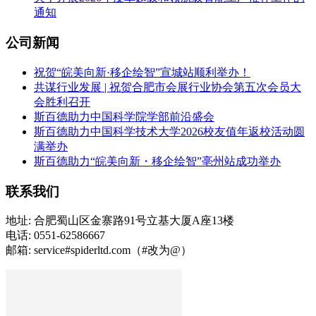
通知
公司新闻
祝贺“皖美向新·移企绘智”宣城站顺利举办！
共谋行业发展 | 祝贺合肥市会展行业协会第五次会员大
会胜利召开
斯百德助力中国科学院学部前沿盛会
斯百德助力中国科学技术大学2026校友值年返校活动圆
满举办
斯百德助力“皖美向新・移企绘智”亳州站成功举办
联系我们
地址: 合肥蜀山区金寨路91号立基大厦A座13楼
电话: 0551-62586667
邮箱: service#spiderltd.com（#改为@）