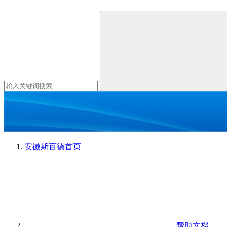
安徽斯百德
首页
帮助文档