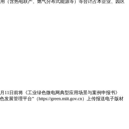
利用（含热电联产、燃气分布式能源等）等合计占本企业、园区
。
9月11日前将《工业绿色微电网典型应用场景与案例申报书》
ttps://green.miit.gov.cn）上传报送电子版材