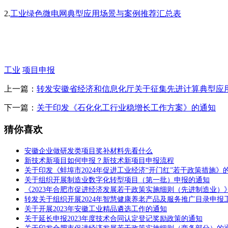
2.
工业绿色微电网典型应用场景与案例推荐汇总表
工业
项目申报
上一篇：
转发安徽省经济和信息化厅关于征集先进计算典型应
下一篇：
关于印发《石化化工行业稳增长工作方案》的通知
猜你喜欢
安徽企业做研发类项目奖补材料先看什么
新技术新项目如何申报？新技术新项目申报流程
关于印发《蚌埠市2024年促进工业经济“开门红”若干政策措施》
关于组织开展制造业数字化转型项目（第一批）申报的通知
《2023年合肥市促进经济发展若干政策实施细则（先进制造业）
转发关于组织开展2024年智慧健康养老产品及服务推广目录申报
关于开展2023年安徽工业精品遴选工作的通知
关于延长申报2023年度技术合同认定登记奖励政策的通知