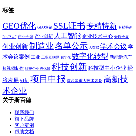
标签
SSL证书
GEO优化
专精特新
GEO营销
专精特新
人工智能
企业技术中心
产业创新
产业会议
“小巨人”
会议会展
制造业
名单公示
学术会议
创业创新
学
大数据
数字化转型
术会议案例
工业
新能源汽车
工业互联网
数字化
科技创新
科技型中小企业
经
短视频制作
科技企业孵化器
项目申报
高新技
济发展
钉钉
首台套重大技术装备
术企业
关于斯百德
联系我们
旗下品牌
客户案例
帮助文档