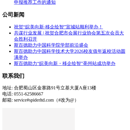
申报推荐工作的通知
公司新闻
祝贺“皖美向新·移企绘智”宣城站顺利举办！
共谋行业发展 | 祝贺合肥市会展行业协会第五次会员大
会胜利召开
斯百德助力中国科学院学部前沿盛会
斯百德助力中国科学技术大学2026校友值年返校活动圆
满举办
斯百德助力“皖美向新・移企绘智”亳州站成功举办
联系我们
地址: 合肥蜀山区金寨路91号立基大厦A座13楼
电话: 0551-62586667
邮箱: service#spiderltd.com（#改为@）