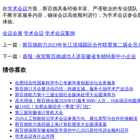
在
学术会议
方面，斯百德具备经验丰富、严谨敬业的专业团队，
不断丰富服务内容，确保会议高效顺利进行；为学术会议参会
体验。
会议会展
学术会议
学术会议案例
上一篇：
斯百德助力2023年长江流域园区合作联盟第二届会
下一篇：
喜报 | 祝贺斯百德成功入选安徽省专精特新中小企业
猜你喜欢
合肥综合性国家科学中心专家学者创新论坛会务服务
斯百德11月会展活动总结：跨越五城，服务七场学术产业活动
斯百德助力第十三届全国社会媒体处理大会圆满举办
高光现场｜斯百德会展2026年Q1服务3000+人次，10余场活动圆
破110亿！合肥会展经济一季度“开门红”
第三届安徽省计算机大会
2026人工智能前沿学术会议参展方向、展位类型与合作价值解读
斯百德助力第四届上海计算机视觉大会圆满落幕
斯百德保障安徽省核医学质控中心2025质控培训会顺利召开
学术会议有什么作用