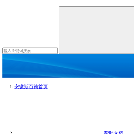
安徽斯百德
首页
帮助文档