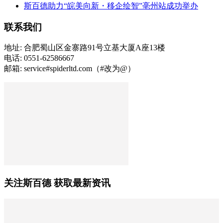
斯百德助力“皖美向新・移企绘智”亳州站成功举办
联系我们
地址: 合肥蜀山区金寨路91号立基大厦A座13楼
电话: 0551-62586667
邮箱: service#spiderltd.com（#改为@）
关注斯百德 获取最新资讯