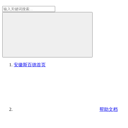
安徽斯百德
首页
帮助文档