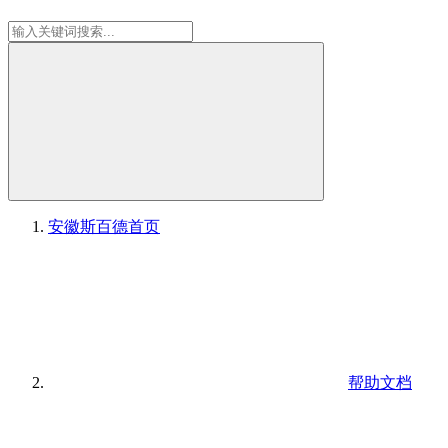
安徽斯百德
首页
帮助文档