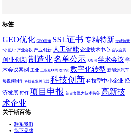
标签
SSL证书
GEO优化
专精特新
GEO营销
专精特新
人工智能
企业技术中心
产业创新
产业会议
“小巨人”
会议会展
制造业
名单公示
学术会议
创业创新
学
大数据
数字化转型
术会议案例
工业
新能源汽车
工业互联网
数字化
科技创新
科技型中小企业
经
短视频制作
科技企业孵化器
项目申报
高新技
济发展
钉钉
首台套重大技术装备
术企业
关于斯百德
联系我们
旗下品牌