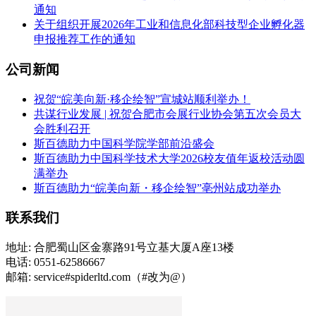
通知
关于组织开展2026年工业和信息化部科技型企业孵化器
申报推荐工作的通知
公司新闻
祝贺“皖美向新·移企绘智”宣城站顺利举办！
共谋行业发展 | 祝贺合肥市会展行业协会第五次会员大
会胜利召开
斯百德助力中国科学院学部前沿盛会
斯百德助力中国科学技术大学2026校友值年返校活动圆
满举办
斯百德助力“皖美向新・移企绘智”亳州站成功举办
联系我们
地址: 合肥蜀山区金寨路91号立基大厦A座13楼
电话: 0551-62586667
邮箱: service#spiderltd.com（#改为@）