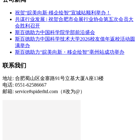
祝贺“皖美向新·移企绘智”宣城站顺利举办！
共谋行业发展 | 祝贺合肥市会展行业协会第五次会员大
会胜利召开
斯百德助力中国科学院学部前沿盛会
斯百德助力中国科学技术大学2026校友值年返校活动圆
满举办
斯百德助力“皖美向新・移企绘智”亳州站成功举办
联系我们
地址: 合肥蜀山区金寨路91号立基大厦A座13楼
电话: 0551-62586667
邮箱: service#spiderltd.com（#改为@）