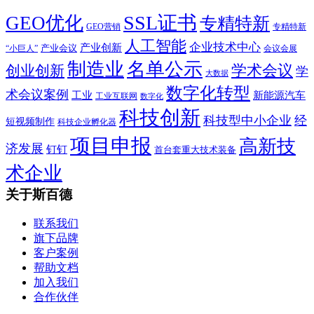
SSL证书
GEO优化
专精特新
GEO营销
专精特新
人工智能
企业技术中心
产业创新
产业会议
“小巨人”
会议会展
制造业
名单公示
学术会议
创业创新
学
大数据
数字化转型
术会议案例
工业
新能源汽车
工业互联网
数字化
科技创新
科技型中小企业
经
短视频制作
科技企业孵化器
项目申报
高新技
济发展
钉钉
首台套重大技术装备
术企业
关于斯百德
联系我们
旗下品牌
客户案例
帮助文档
加入我们
合作伙伴