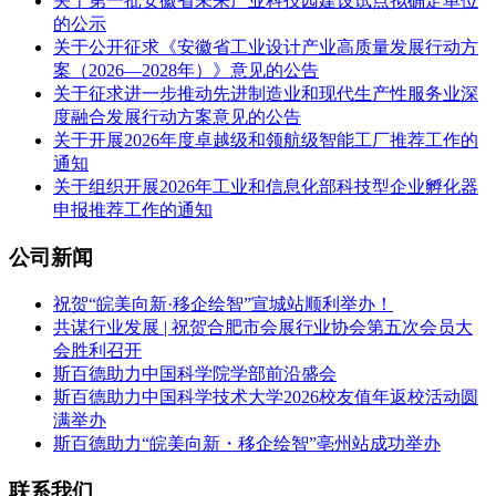
关于第一批安徽省未来产业科技园建设试点拟确定单位
的公示
关于公开征求《安徽省工业设计产业高质量发展行动方
案（2026—2028年）》意见的公告
关于征求进一步推动先进制造业和现代生产性服务业深
度融合发展行动方案意见的公告
关于开展2026年度卓越级和领航级智能工厂推荐工作的
通知
关于组织开展2026年工业和信息化部科技型企业孵化器
申报推荐工作的通知
公司新闻
祝贺“皖美向新·移企绘智”宣城站顺利举办！
共谋行业发展 | 祝贺合肥市会展行业协会第五次会员大
会胜利召开
斯百德助力中国科学院学部前沿盛会
斯百德助力中国科学技术大学2026校友值年返校活动圆
满举办
斯百德助力“皖美向新・移企绘智”亳州站成功举办
联系我们