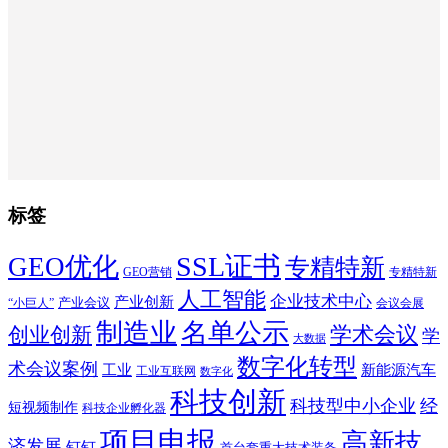
标签
SSL证书
GEO优化
专精特新
GEO营销
专精特新
人工智能
企业技术中心
产业创新
产业会议
“小巨人”
会议会展
制造业
名单公示
学术会议
创业创新
学
大数据
数字化转型
术会议案例
工业
新能源汽车
工业互联网
数字化
科技创新
科技型中小企业
经
短视频制作
科技企业孵化器
项目申报
高新技
济发展
钉钉
首台套重大技术装备