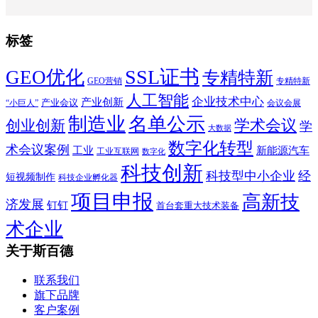
标签
SSL证书
GEO优化
专精特新
GEO营销
专精特新
人工智能
企业技术中心
产业创新
产业会议
“小巨人”
会议会展
制造业
名单公示
学术会议
创业创新
学
大数据
数字化转型
术会议案例
工业
新能源汽车
工业互联网
数字化
科技创新
科技型中小企业
经
短视频制作
科技企业孵化器
项目申报
高新技
济发展
钉钉
首台套重大技术装备
术企业
关于斯百德
联系我们
旗下品牌
客户案例