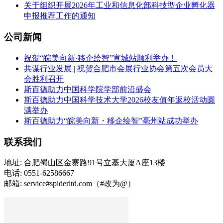
关于组织开展2026年工业和信息化部科技型企业孵化器
申报推荐工作的通知
公司新闻
祝贺“皖美向新·移企绘智”宣城站顺利举办！
共谋行业发展 | 祝贺合肥市会展行业协会第五次会员大
会胜利召开
斯百德助力中国科学院学部前沿盛会
斯百德助力中国科学技术大学2026校友值年返校活动圆
满举办
斯百德助力“皖美向新・移企绘智”亳州站成功举办
联系我们
地址: 合肥蜀山区金寨路91号立基大厦A座13楼
电话: 0551-62586667
邮箱: service#spiderltd.com（#改为@）