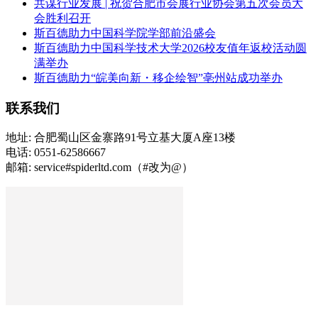
共谋行业发展 | 祝贺合肥市会展行业协会第五次会员大
会胜利召开
斯百德助力中国科学院学部前沿盛会
斯百德助力中国科学技术大学2026校友值年返校活动圆
满举办
斯百德助力“皖美向新・移企绘智”亳州站成功举办
联系我们
地址: 合肥蜀山区金寨路91号立基大厦A座13楼
电话: 0551-62586667
邮箱: service#spiderltd.com（#改为@）