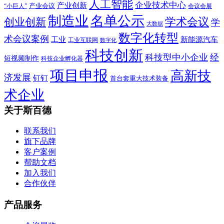
人工智能
企业技术中心
产业创新
产业会议
“小巨人”
会议会展
制造业
名单公示
学术会议
创业创新
学
大数据
数字化转型
术会议案例
工业
新能源汽车
工业互联网
数字化
科技创新
科技型中小企业
经
短视频制作
科技企业孵化器
项目申报
高新技
济发展
钉钉
首台套重大技术装备
术企业
关于斯百德
联系我们
旗下品牌
客户案例
帮助文档
加入我们
合作伙伴
产品服务