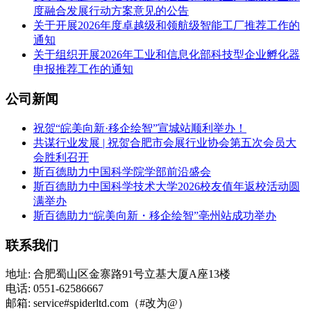
度融合发展行动方案意见的公告
关于开展2026年度卓越级和领航级智能工厂推荐工作的
通知
关于组织开展2026年工业和信息化部科技型企业孵化器
申报推荐工作的通知
公司新闻
祝贺“皖美向新·移企绘智”宣城站顺利举办！
共谋行业发展 | 祝贺合肥市会展行业协会第五次会员大
会胜利召开
斯百德助力中国科学院学部前沿盛会
斯百德助力中国科学技术大学2026校友值年返校活动圆
满举办
斯百德助力“皖美向新・移企绘智”亳州站成功举办
联系我们
地址: 合肥蜀山区金寨路91号立基大厦A座13楼
电话: 0551-62586667
邮箱: service#spiderltd.com（#改为@）