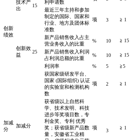
技术产
利申请数
15
出
最近三年主持和参加
制定的国际、国家和
项
≧ 1
3
行业、地方及团体标
创新
准数
绩效
新产品销售收入占主
≧ 15
%
10
营业务收入的比重
创新效
25
新产品销售收入利润
益
≧ 15
%
10
占利润总额的比重
利润率
%
5
≧5
获国家级研发平台、
国家 (国际组织) 认证
项
≧ 1
2
的实验室和检测机构
数
获省级以上自然科
学、技术发明、科技
进步等奖项目数，专
利金奖、专利 优秀
加减
加减分
奖；获省级新产品数
项
≧ 1
分
3
量，安徽省工业精