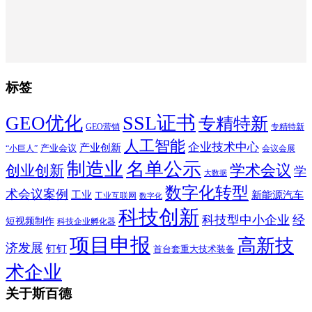
标签
SSL证书
GEO优化
专精特新
GEO营销
专精特新
人工智能
企业技术中心
产业创新
产业会议
“小巨人”
会议会展
制造业
名单公示
学术会议
创业创新
学
大数据
数字化转型
术会议案例
工业
新能源汽车
工业互联网
数字化
科技创新
科技型中小企业
经
短视频制作
科技企业孵化器
项目申报
高新技
济发展
钉钉
首台套重大技术装备
术企业
关于斯百德