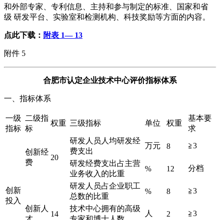
和外部专家、专利信息、主持和参与制定的标准、国家和省
级 研发平台、实验室和检测机构、科技奖励等方面的内容。
点此下载：
附表 1— 13
附件 5
合肥市认定企业技术中心评价指标体系
一、指标体系
一级
二级指
基本要
权重
三级指标
单位
权重
指标
标
求
研发人员人均研发经
万元
≧3
8
费支出
创新经
20
费
研发经费支出占主营
分档
%
12
业务收入的比重
研发人员占企业职工
创新
≧3
%
8
总数的比重
投入
创新人
技术中心拥有的高级
人
≧3
14
2
才
专家和博士人数