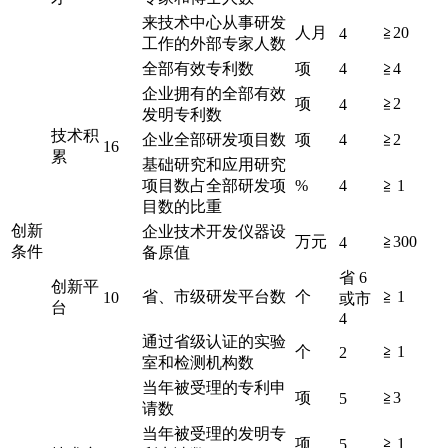
来技术中心从事研发
人月
≧20
4
工作的外部专家人数
全部有效专利数
项
4
≧4
企业拥有的全部有效
项
≧2
4
发明专利数
技术积
企业全部研发项目数
项
4
≧2
16
累
基础研究和应用研究
项目数占全部研发项
%
4
≧ 1
目数的比重
创新
企业技术开发仪器设
万元
≧300
4
条件
备原值
省 6
创新平
省、市级研发平台数
个
≧ 1
10
或市
台
4
通过省级认证的实验
个
≧ 1
2
室和检测机构数
当年被受理的专利申
项
≧3
5
请数
当年被受理的发明专
项
≧ 1
5