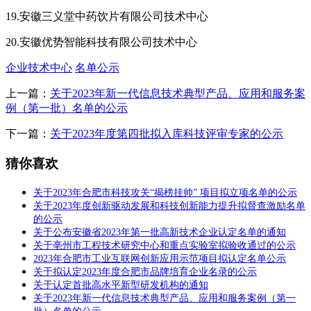
19.安徽三义堂中药饮片有限公司技术中心
20.安徽优势智能科技有限公司技术中心
企业技术中心
名单公示
上一篇：
关于2023年新一代信息技术典型产品、应用和服务案
例（第一批）名单的公示
下一篇：
关于2023年度第四批拟入库科技评审专家的公示
猜你喜欢
关于2023年合肥市科技攻关“揭榜挂帅” 项目拟立项名单的公示
关于2023年度创新驱动发展和科技创新能力提升拟督查激励名单
的公示
关于公布安徽省2023年第一批高新技术企业认定名单的通知
关于亳州市工程技术研究中心和重点实验室拟验收通过的公示
2023年合肥市工业互联网创新应用示范项目拟认定名单公示
关于拟认定2023年度合肥市品牌培育企业名录的公示
关于认定首批高水平新型研发机构的通知
关于2023年新一代信息技术典型产品、应用和服务案例（第一