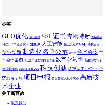
标签
SSL证书
GEO优化
专精特新
GEO营销
专精特新
人工智能
企业技术中心
产业创新
产业会议
“小巨人”
会议会展
制造业
名单公示
学术会议
创业创新
学
大数据
数字化转型
术会议案例
工业
新能源汽车
工业互联网
数字化
科技创新
科技型中小企业
经
短视频制作
科技企业孵化器
项目申报
高新技
济发展
钉钉
首台套重大技术装备
术企业
关于斯百德
联系我们