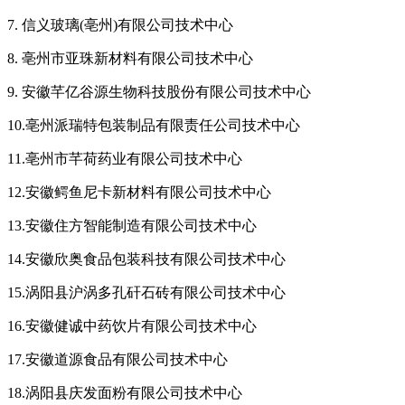
7. 信义玻璃(亳州)有限公司技术中心
8. 亳州市亚珠新材料有限公司技术中心
9. 安徽芊亿谷源生物科技股份有限公司技术中心
10.亳州派瑞特包装制品有限责任公司技术中心
11.亳州市芊荷药业有限公司技术中心
12.安徽鳄鱼尼卡新材料有限公司技术中心
13.安徽住方智能制造有限公司技术中心
14.安徽欣奥食品包装科技有限公司技术中心
15.涡阳县沪涡多孔矸石砖有限公司技术中心
16.安徽健诚中药饮片有限公司技术中心
17.安徽道源食品有限公司技术中心
18.涡阳县庆发面粉有限公司技术中心