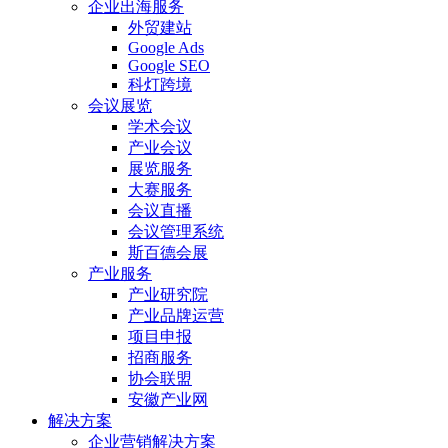
企业出海服务
外贸建站
Google Ads
Google SEO
科灯跨境
会议展览
学术会议
产业会议
展览服务
大赛服务
会议直播
会议管理系统
斯百德会展
产业服务
产业研究院
产业品牌运营
项目申报
招商服务
协会联盟
安徽产业网
解决方案
企业营销解决方案