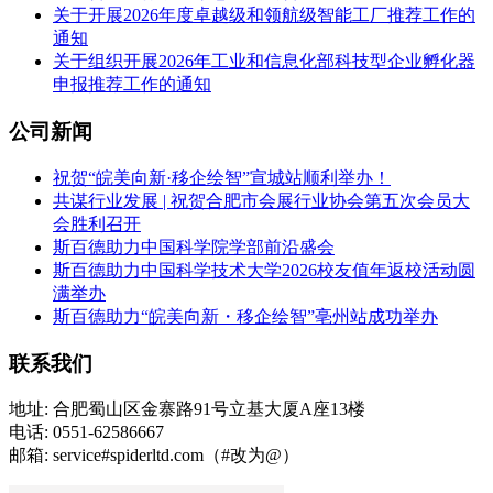
关于开展2026年度卓越级和领航级智能工厂推荐工作的
通知
关于组织开展2026年工业和信息化部科技型企业孵化器
申报推荐工作的通知
公司新闻
祝贺“皖美向新·移企绘智”宣城站顺利举办！
共谋行业发展 | 祝贺合肥市会展行业协会第五次会员大
会胜利召开
斯百德助力中国科学院学部前沿盛会
斯百德助力中国科学技术大学2026校友值年返校活动圆
满举办
斯百德助力“皖美向新・移企绘智”亳州站成功举办
联系我们
地址: 合肥蜀山区金寨路91号立基大厦A座13楼
电话: 0551-62586667
邮箱: service#spiderltd.com（#改为@）