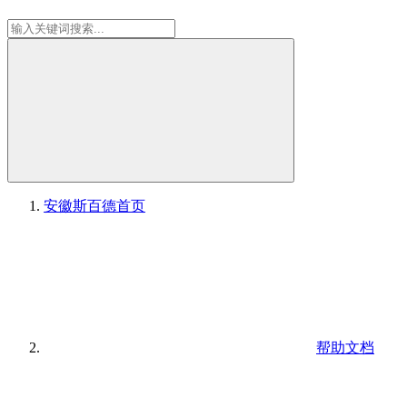
安徽斯百德
首页
帮助文档