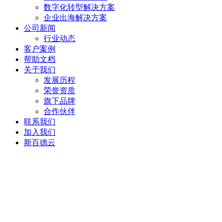
数字化转型解决方案
企业出海解决方案
公司新闻
行业动态
客户案例
帮助文档
关于我们
发展历程
荣誉资质
旗下品牌
合作伙伴
联系我们
加入我们
斯百德云