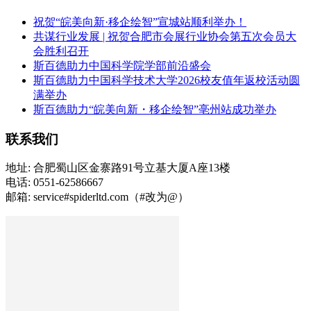
祝贺“皖美向新·移企绘智”宣城站顺利举办！
共谋行业发展 | 祝贺合肥市会展行业协会第五次会员大
会胜利召开
斯百德助力中国科学院学部前沿盛会
斯百德助力中国科学技术大学2026校友值年返校活动圆
满举办
斯百德助力“皖美向新・移企绘智”亳州站成功举办
联系我们
地址: 合肥蜀山区金寨路91号立基大厦A座13楼
电话: 0551-62586667
邮箱: service#spiderltd.com（#改为@）