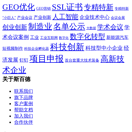
SSL证书
GEO优化
专精特新
GEO营销
专精特新
人工智能
企业技术中心
产业创新
产业会议
“小巨人”
会议会展
制造业
名单公示
学术会议
创业创新
学
大数据
数字化转型
术会议案例
工业
新能源汽车
工业互联网
数字化
科技创新
科技型中小企业
经
短视频制作
科技企业孵化器
项目申报
高新技
济发展
钉钉
首台套重大技术装备
术企业
关于斯百德
联系我们
旗下品牌
客户案例
帮助文档
加入我们
合作伙伴