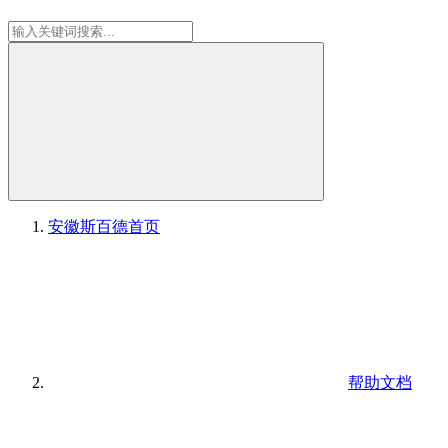
安徽斯百德
首页
帮助文档