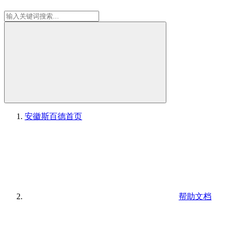
安徽斯百德
首页
帮助文档