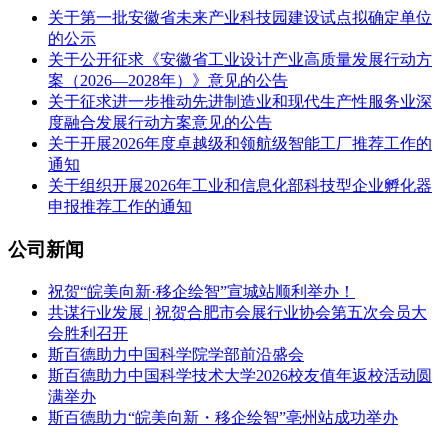
关于第一批安徽省未来产业科技园建设试点拟确定单位
的公示
关于公开征求《安徽省工业设计产业高质量发展行动方
案（2026—2028年）》意见的公告
关于征求进一步推动先进制造业和现代生产性服务业深
度融合发展行动方案意见的公告
关于开展2026年度卓越级和领航级智能工厂推荐工作的
通知
关于组织开展2026年工业和信息化部科技型企业孵化器
申报推荐工作的通知
公司新闻
祝贺“皖美向新·移企绘智”宣城站顺利举办！
共谋行业发展 | 祝贺合肥市会展行业协会第五次会员大
会胜利召开
斯百德助力中国科学院学部前沿盛会
斯百德助力中国科学技术大学2026校友值年返校活动圆
满举办
斯百德助力“皖美向新・移企绘智”亳州站成功举办