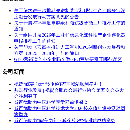
关于征求进一步推动先进制造业和现代生产性服务业深
度融合发展行动方案意见的公告
关于开展2026年度卓越级和领航级智能工厂推荐工作的
通知
关于组织开展2026年工业和信息化部科技型企业孵化器
申报推荐工作的通知
关于印发《安徽省推进人工智能OPC创新创业发展行动
方案（2026—2028年）》的通知
GEO营销适合小企业吗？做GEO营销要避开哪些误区
公司新闻
祝贺“皖美向新·移企绘智”宣城站顺利举办！
共谋行业发展 | 祝贺合肥市会展行业协会第五次会员大
会胜利召开
斯百德助力中国科学院学部前沿盛会
斯百德助力中国科学技术大学2026校友值年返校活动圆
满举办
斯百德助力“皖美向新・移企绘智”亳州站成功举办