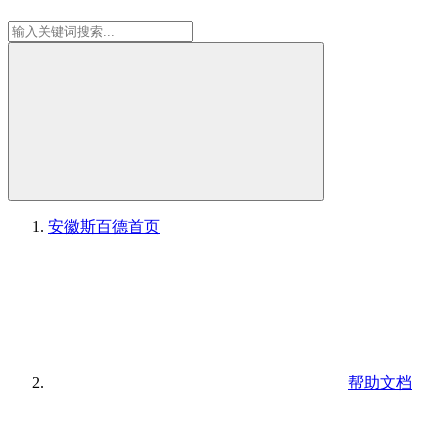
安徽斯百德
首页
帮助文档