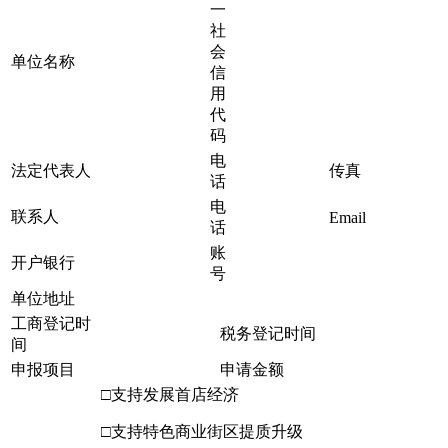
一
社
会
单位名称
信
用
代
码
电
法定代表人
传真
话
电
联系人
Email
话
账
开户银行
号
单位地址
工商登记时
税务登记时间
间
申报项目
申请金额
□支持发展首店经济
□支持特色商业街区提质升级