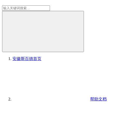
安徽斯百德
首页
帮助文档