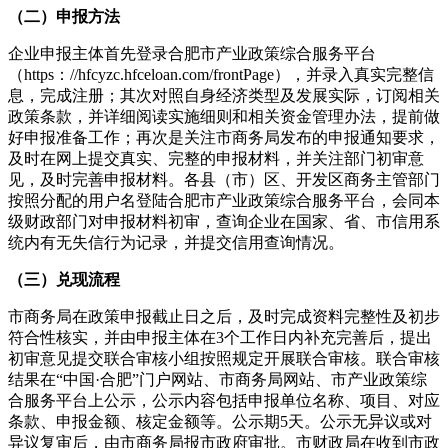
（二）申报方法
企业申报主体首先登录合肥市产业政策综合服务平台
（https：//hfcyzc.hfceloan.com/frontPage），并录入真实完整信
息，完成注册；其次对照自身经济类型及发展实际，订阅相关
政策条款，并详细阅读实施细则和相关资金管理办法，提前做
好申报准备工作；再次是关注市商务局发布的申报通知要求，
及时在网上提交真实、完整的申报材料，并关注部门初审意
见，及时完善申报材料。各县（市）区、开发区商务主管部门
按照分配的用户名登陆合肥市产业政策综合服务平台，会同本
级财政部门对申报材料初审，查询企业在国家、省、市信用系
统内有无失信行为记录，并提交信用查询情况。
（三）兑现流程
市商务局在政策申报截止日之后，及时完成资料完整性及初步
符合性核实，并由申报主体在3个工作日内补充完善后，提出
初审意见提交联合审核小组按照规定开展联合审核。联合审核
结果在“中国·合肥”门户网站、市商务局网站、市产业政策综
合服务平台上公示，公示内容包括申报单位名称、项目、对应
条款、申报金额、核定金额等。公示期5天。公示无异议或对
异议复审后，由市商务局报市政府审批。市财政局在收到市政