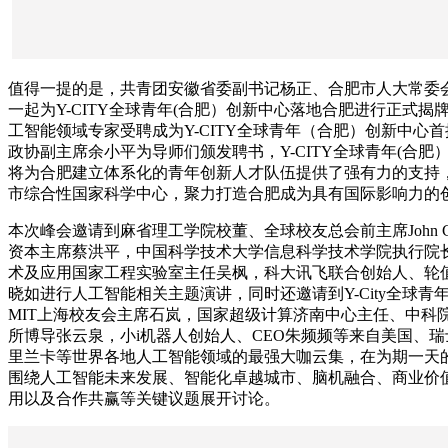
值得一提的是，共青团安徽省委副书记杨正、合肥市人大常委
一起为Y-CITY全球青年(合肥）创新中心落地合肥进行正式揭
工智能领域专家受聘成为Y-CITY全球青年（合肥）创新中心
政协副主席余小平为导师们颁发聘书，Y-CITY全球青年(合肥
将为合肥建立体系化的青年创新人才队伍提供了强有力的支持
市综合性国家科学中心，聚力打造合肥成为具有国际影响力的
本次峰会邀请到麻省理工学院校董、全球校友总会前主席John Chi
资本主席蔡洪平，中国科学技术大学信息科学技术学院执行院
术及应用国家工程实验室主任吴枫，科大讯飞联合创始人、轮
晓如进行人工智能相关主题演讲，同时还邀请到Y-City全球青
MIT上海校友会主席石岚，国家超级计算济南中心主任、中科
所博导张云泉，小i机器人创始人、CEO朱频频等来自美国、
里兰卡等世界各地人工智能领域的最强大咖云集，在为期一天
围绕人工智能未来发展、智能化卓越城市、脑机融合、商业价
用以及合作共赢等关键议题展开讨论。