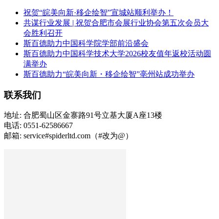
祝贺“皖美向新·移企绘智”宣城站顺利举办！
共谋行业发展 | 祝贺合肥市会展行业协会第五次会员大
会胜利召开
斯百德助力中国科学院学部前沿盛会
斯百德助力中国科学技术大学2026校友值年返校活动圆
满举办
斯百德助力“皖美向新・移企绘智”亳州站成功举办
联系我们
地址: 合肥蜀山区金寨路91号立基大厦A座13楼
电话: 0551-62586667
邮箱: service#spiderltd.com（#改为@）