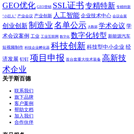
SSL证书
GEO优化
专精特新
GEO营销
专精特新
人工智能
企业技术中心
产业创新
产业会议
“小巨人”
会议会展
制造业
名单公示
学术会议
创业创新
学
大数据
数字化转型
术会议案例
工业
新能源汽车
工业互联网
数字化
科技创新
科技型中小企业
经
短视频制作
科技企业孵化器
项目申报
高新技
济发展
钉钉
首台套重大技术装备
术企业
关于斯百德
联系我们
旗下品牌
客户案例
帮助文档
加入我们
合作伙伴