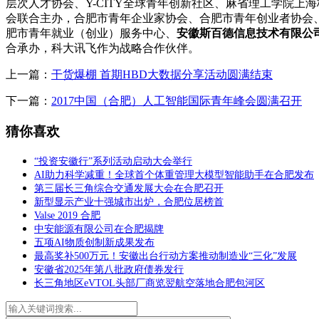
层次人才协会、Y-CITY全球青年创新社区、麻省理工学院上海
会联合主办，合肥市青年企业家协会、合肥市青年创业者协会
肥市青年就业（创业）服务中心、
安徽斯百德信息技术有限公
合承办，科大讯飞作为战略合作伙伴。
上一篇：
干货爆棚 首期HBD大数据分享活动圆满结束
下一篇：
2017中国（合肥）人工智能国际青年峰会圆满召开
猜你喜欢
“投资安徽行”系列活动启动大会举行
AI助力科学减重！全球首个体重管理大模型智能助手在合肥发布
第三届长三角综合交通发展大会在合肥召开
新型显示产业十强城市出炉，合肥位居榜首
Valse 2019 合肥
中安能源有限公司在合肥揭牌
五项AI物质创制新成果发布
最高奖补500万元！安徽出台行动方案推动制造业“三化”发展
安徽省2025年第八批政府债券发行
长三角地区eVTOL头部厂商览翌航空落地合肥包河区