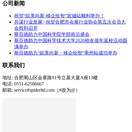
公司新闻
祝贺“皖美向新·移企绘智”宣城站顺利举办！
共谋行业发展 | 祝贺合肥市会展行业协会第五次会员大
会胜利召开
斯百德助力中国科学院学部前沿盛会
斯百德助力中国科学技术大学2026校友值年返校活动圆
满举办
斯百德助力“皖美向新・移企绘智”亳州站成功举办
联系我们
地址: 合肥蜀山区金寨路91号立基大厦A座13楼
电话: 0551-62586667
邮箱: service#spiderltd.com（#改为@）