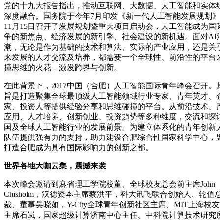
党的十九大报告指出，推动互联网、大数据、人工智能和实体
深度融合。国务院于今年7月印发《新一代人工智能发展规划
11月15日召开了发展规划暨重大项目启动会，人工智能成为国
争的新焦点、经济发展的新引擎、社会建设的新机遇。面对AI
潮，无论是作为基础的技术和算法、实际的产业应用，还是关
来发展的人才交流及培养，都需要一个全球性、前沿性的平台
撞思维的火花，激发跨界与创新。
在此背景下，2017中国（合肥）人工智能国际青年峰会召开。
旨是打造聚集全球最顶级人工智能领域行业专家、青年英才、
家、投资人等提供经验分享和思维碰撞的平台。从前沿技术、
应用、人才培养、创新创业、投资趋势等多种维度，交流和探
国及全球人工智能行业的发展前景。为建立体系化的青年创新
队伍提供强有力的支持，助力建设合肥综合性国家科学中心，
打造合肥成为具有国际影响力的创新之都。
世界各地大咖云集，震撼来袭
本次峰会邀请到麻省理工学院校董、全球校友总会前主席John
Chisholm，汉德资本主席蔡洪平，科大讯飞联合创始人、轮值
裁、董事吴晓如，Y-City全球青年创新社区主席、MIT上海校
主席石岚，国家超级计算济南中心主任、中科院计算技术研究