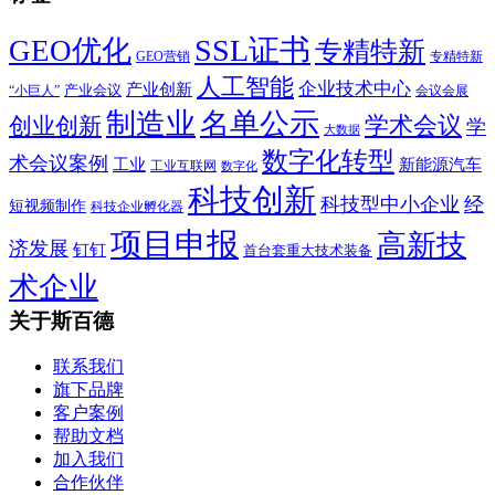
SSL证书
GEO优化
专精特新
GEO营销
专精特新
人工智能
企业技术中心
产业创新
产业会议
“小巨人”
会议会展
制造业
名单公示
学术会议
创业创新
学
大数据
数字化转型
术会议案例
工业
新能源汽车
工业互联网
数字化
科技创新
科技型中小企业
经
短视频制作
科技企业孵化器
项目申报
高新技
济发展
钉钉
首台套重大技术装备
术企业
关于斯百德
联系我们
旗下品牌
客户案例
帮助文档
加入我们
合作伙伴