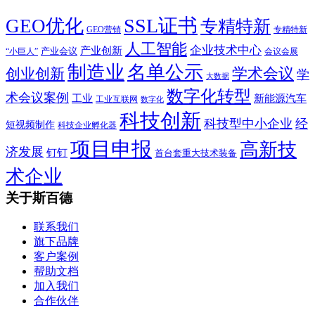
SSL证书
GEO优化
专精特新
GEO营销
专精特新
人工智能
企业技术中心
产业创新
产业会议
“小巨人”
会议会展
制造业
名单公示
学术会议
创业创新
学
大数据
数字化转型
术会议案例
工业
新能源汽车
工业互联网
数字化
科技创新
科技型中小企业
经
短视频制作
科技企业孵化器
项目申报
高新技
济发展
钉钉
首台套重大技术装备
术企业
关于斯百德
联系我们
旗下品牌
客户案例
帮助文档
加入我们
合作伙伴