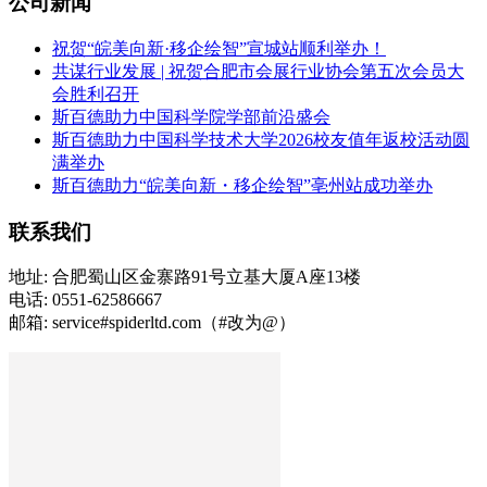
公司新闻
祝贺“皖美向新·移企绘智”宣城站顺利举办！
共谋行业发展 | 祝贺合肥市会展行业协会第五次会员大
会胜利召开
斯百德助力中国科学院学部前沿盛会
斯百德助力中国科学技术大学2026校友值年返校活动圆
满举办
斯百德助力“皖美向新・移企绘智”亳州站成功举办
联系我们
地址: 合肥蜀山区金寨路91号立基大厦A座13楼
电话: 0551-62586667
邮箱: service#spiderltd.com（#改为@）