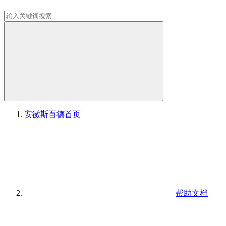
安徽斯百德
首页
帮助文档