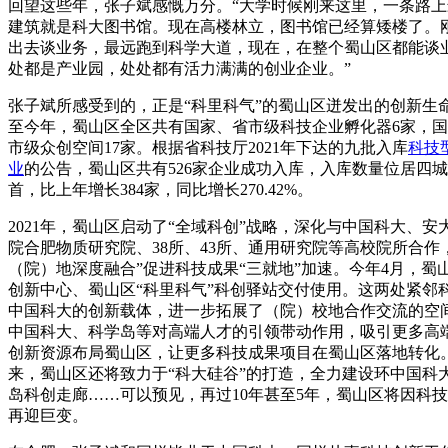
回望这些年，张子斌感慨万分。“大学时候刚来这里，一条路上
建筑就是科大图书馆。现在高楼林立，图书馆已经算矮楼了。
出去谈业务，最远跑到科学大道，现在，在整个蜀山区都能谈
处都是产业园，处处都有活力满满的创业企业。”
张子斌所感受到的，正是“科里科气”的蜀山区迸发出的创新生
至今年，蜀山区全区共有国家、省市级科技企业孵化器6家，
市级众创空间17家。根据省科技厅2021年下达的九批入库
科技
业
的公告，蜀山区共有526家企业成功入库，入库数量位居四
首，比上年增长384家，同比增长270.42%。
2021年，蜀山区启动了“全域科创”战略，深化与中国科大、安
院合肥物质研究院、38所、43所、通用研究院等高校院所合作
（院）地深度融合”促进科技成果“三就地”加速。今年4月，蜀
创新中心、蜀山区“科里科气”科创驿站交付使用。这两处紧邻
中国科大的创新载体，进一步拓展了（院）校地合作交流的空
中国科大、科学岛等对高端人才的引领带动作用，吸引更多高
创新资源布局蜀山区，让更多科技成果项目在蜀山区落地转化
来，蜀山区还将致力于“科大硅谷”的打造，全力建设环中国科
岛科创走廊……可以预见，再过10年甚至5年，蜀山区将因科
再迎巨变。