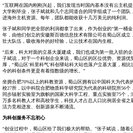
“互联网在国内刚刚兴起，我们发现当时国内基本没有云主机提
大学刚毕业，张子斌就和几个志同道合的同学组成了一个团队
进海外主机资源。每年，团队都能收获十几万美元的纯利润。
张子斌和同学把全部的利润都拿了出来，作为创业的“第一桶金”。
年，由他们创立的安徽斯百德信息技术有限公司在蜀山区成立
壮大队伍，吸收海外的好经验，让云技术在国内生根。
“后来，科大对面的立基大厦建成，我们也成为第一批入驻的企
子斌说，对于一个科创企业来说，蜀山区的区位优势、资源优
厚，“蜀山区‘科里科气’科创驿站科大站也落户立基大厦，相比
今的科创条件更是有着指数级的增长。”
坐拥合肥70%以上的科教资源，蜀山区拥有以中国科大为代表
校27所，以中科院合肥物质科学研究院为代表的科研院所56个
同步辐射实验室为旗帜的国家大科学工程、重点实验室75个，汇
万多名科教人才和高校学生，科技人才占总人口比例居全省之
活力竞相迸发、创新源泉不断涌流。
为科创服务不忘初心
“创业过程中，蜀山区给了我们极大的帮助。”张子斌说，随着