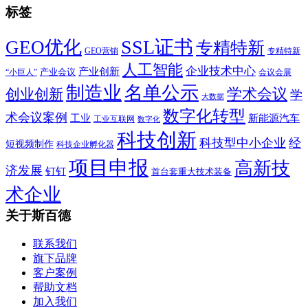
标签
SSL证书
GEO优化
专精特新
GEO营销
专精特新
人工智能
企业技术中心
产业创新
产业会议
“小巨人”
会议会展
制造业
名单公示
学术会议
创业创新
学
大数据
数字化转型
术会议案例
工业
新能源汽车
工业互联网
数字化
科技创新
科技型中小企业
经
短视频制作
科技企业孵化器
项目申报
高新技
济发展
钉钉
首台套重大技术装备
术企业
关于斯百德
联系我们
旗下品牌
客户案例
帮助文档
加入我们