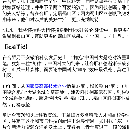
在合肥，张子斌和同样毕业于中国科大、同样从事科技创新工
姑娘喜结连理，并生下了两个可爱的孩子。因为科技创新，张
的夫人结缘，留在合肥，定居蜀山区；因为蜀山区科创的飞速
期未来，他们对以后的美好生活，更加充满期待。
“未来，我将怀揣科大情怀投身到‘科大硅谷’的建设中，将更多
集聚到蜀山区，帮助更多的蜀山区成果走向全国、走向世界。”
【记者手记】
在合肥乃至安徽的科创发展史上，“拥抱”中国科大是绝对浓墨
笔。犹如一粒“良种”，中国科大的到来，让合肥科创渐渐长成
树，汇成一片森林。而要论中国科大“辐射”效应最强处，莫过
山区。
10年间，从
国家级高新技术企业
数量37家，增长到344家；10
围绕合肥市“大湖名城创新高地”，建设科技创新示范区，到快
“全域科创”战略，建设“科大硅谷”蜀山园……蜀山区科创事业
然，行稳志坚。
坐拥全市70%以上科教资源、汇聚10万多名科教人才和高校学
区，注定了这个城市与科技创新结下深厚情缘。如同张子斌一
片创新活力澎湃奔涌的沃土上，无数有志青年度过了一段段激