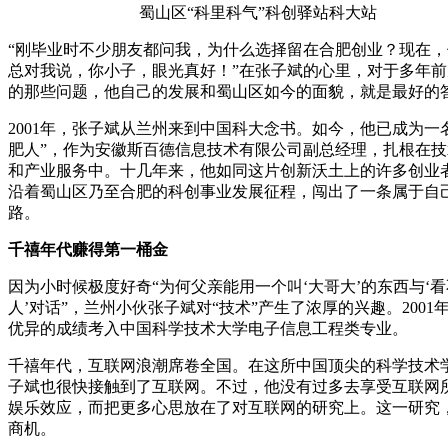
蜀山区“科里科气”科创驿站科大站
“刚毕业时不少朋友都问我，为什么选择留在合肥创业？现在，
总对我说，你小子，眼光真好！”在张子斌的心里，对于多年前
的那些问题，他自己的发展和蜀山区如今的面貌，就是最好的
2001年，张子斌从兰州来到中国科大念书。如今，他已成为一
肥人”，作为安徽斯百德信息技术有限公司副总经理，扎根在技
和产业服务中。十几年来，他如同这片创新沃土上的许多创业
沿着蜀山区乃至合肥的科创事业发展征程，闯出了一条属于自
路。
千禧年代赚得第一桶金
因为小时候极度好奇“为何父亲能用一个叫‘大哥大’的东西与‘
人’对话”，兰州小伙张子斌对“技术”产生了浓厚的兴趣。2001
优异的成绩考入中国科学技术大学电子信息工程类专业。
千禧年代，互联网浪潮席卷全国。在这所中国顶尖的科学技术
子斌也很快接触到了互联网。不过，他没有过多去享受互联网
娱乐效应，而把更多心思放在了对互联网的研究上。这一研究
商机。