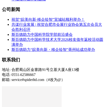
公司新闻
祝贺“皖美向新·移企绘智”宣城站顺利举办！
共谋行业发展 | 祝贺合肥市会展行业协会第五次会员大
会胜利召开
斯百德助力中国科学院学部前沿盛会
斯百德助力中国科学技术大学2026校友值年返校活动圆
满举办
斯百德助力“皖美向新・移企绘智”亳州站成功举办
联系我们
地址: 合肥蜀山区金寨路91号立基大厦A座13楼
电话: 0551-62586667
邮箱: service#spiderltd.com（#改为@）