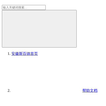
安徽斯百德
首页
帮助文档