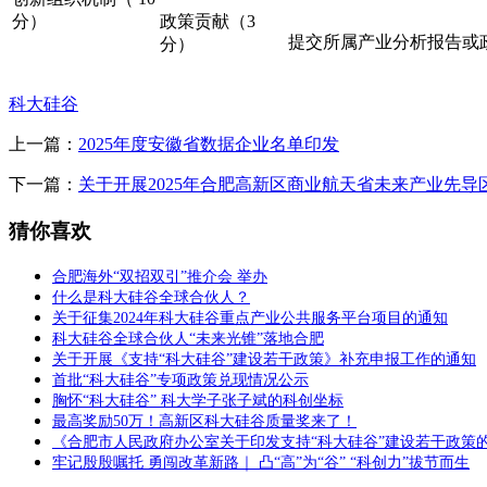
分）
政策贡献（3
提交所属产业分析报告或政策
分）
科大硅谷
上一篇：
2025年度安徽省数据企业名单印发
下一篇：
关于开展2025年合肥高新区商业航天省未来产业先导
猜你喜欢
合肥海外“双招双引”推介会 举办
什么是科大硅谷全球合伙人？
关于征集2024年科大硅谷重点产业公共服务平台项目的通知
科大硅谷全球合伙人“未来光锥”落地合肥
关于开展《支持“科大硅谷”建设若干政策》补充申报工作的通知
首批“科大硅谷”专项政策兑现情况公示
胸怀“科大硅谷” 科大学子张子斌的科创坐标
最高奖励50万！高新区科大硅谷质量奖来了！
《合肥市人民政府办公室关于印发支持“科大硅谷”建设若干政策
牢记殷殷嘱托 勇闯改革新路｜ 凸“高”为“谷” “科创力”拔节而生