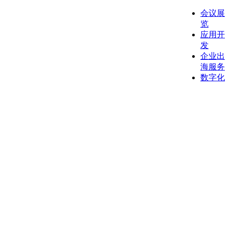
会议展
览
应用开
发
企业出
海服务
数字化