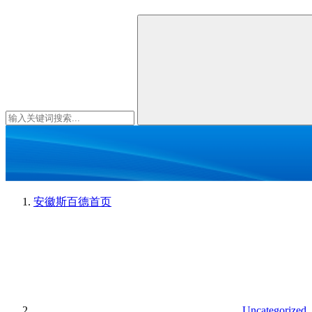
安徽斯百德
首页
Uncategorized