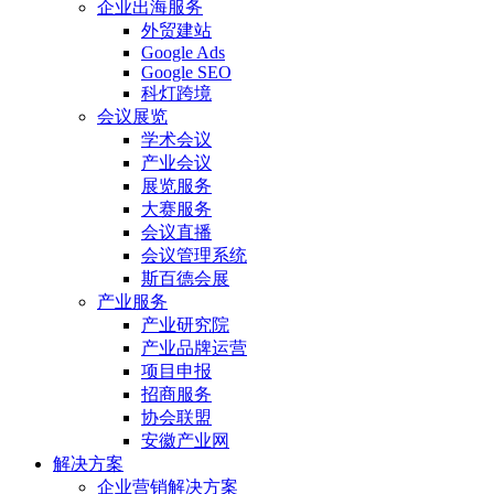
企业出海服务
外贸建站
Google Ads
Google SEO
科灯跨境
会议展览
学术会议
产业会议
展览服务
大赛服务
会议直播
会议管理系统
斯百德会展
产业服务
产业研究院
产业品牌运营
项目申报
招商服务
协会联盟
安徽产业网
解决方案
企业营销解决方案