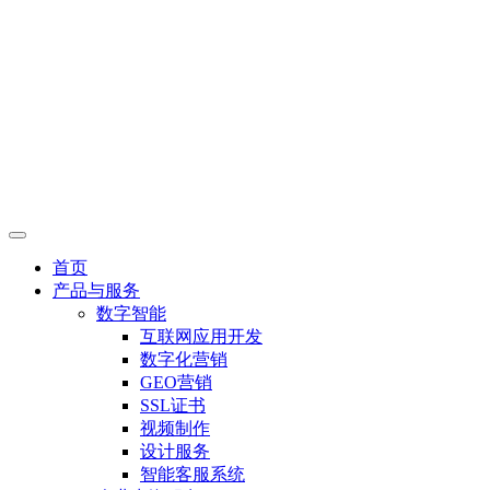
首页
产品与服务
数字智能
互联网应用开发
数字化营销
GEO营销
SSL证书
视频制作
设计服务
智能客服系统