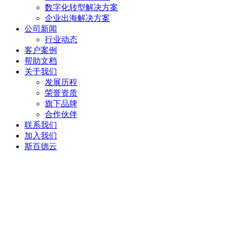
数字化转型解决方案
企业出海解决方案
公司新闻
行业动态
客户案例
帮助文档
关于我们
发展历程
荣誉资质
旗下品牌
合作伙伴
联系我们
加入我们
斯百德云