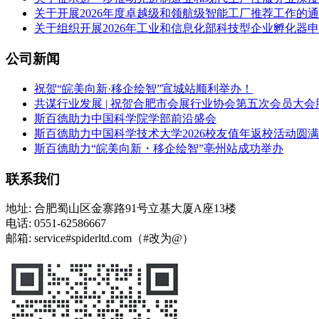
关于开展2026年度卓越级和领航级智能工厂推荐工作的
关于组织开展2026年工业和信息化部科技型企业孵化器
公司新闻
祝贺“皖美向新·移企绘智”宣城站顺利举办！
共谋行业发展 | 祝贺合肥市会展行业协会第五次会员大会
斯百德助力中国科学院学部前沿盛会
斯百德助力中国科学技术大学2026校友值年返校活动圆
斯百德助力“皖美向新・移企绘智”亳州站成功举办
联系我们
地址: 合肥蜀山区金寨路91号立基大厦A座13楼
电话: 0551-62586667
邮箱: service#spiderltd.com（#改为@）