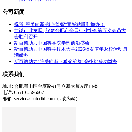
公司新闻
祝贺“皖美向新·移企绘智”宣城站顺利举办！
共谋行业发展 | 祝贺合肥市会展行业协会第五次会员大
会胜利召开
斯百德助力中国科学院学部前沿盛会
斯百德助力中国科学技术大学2026校友值年返校活动圆
满举办
斯百德助力“皖美向新・移企绘智”亳州站成功举办
联系我们
地址: 合肥蜀山区金寨路91号立基大厦A座13楼
电话: 0551-62586667
邮箱: service#spiderltd.com（#改为@）