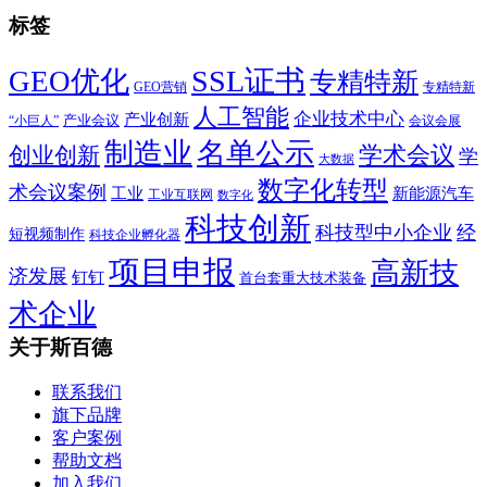
标签
SSL证书
GEO优化
专精特新
GEO营销
专精特新
人工智能
企业技术中心
产业创新
产业会议
“小巨人”
会议会展
制造业
名单公示
学术会议
创业创新
学
大数据
数字化转型
术会议案例
工业
新能源汽车
工业互联网
数字化
科技创新
科技型中小企业
经
短视频制作
科技企业孵化器
项目申报
高新技
济发展
钉钉
首台套重大技术装备
术企业
关于斯百德
联系我们
旗下品牌
客户案例
帮助文档
加入我们