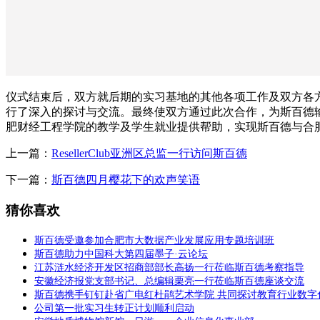
仪式结束后，双方就后期的实习基地的其他各项工作及双方各
行了深入的探讨与交流。最终使双方通过此次合作，为斯百德
肥财经工程学院的教学及学生就业提供帮助，实现斯百德与合
上一篇：
ResellerClub亚洲区总监一行访问斯百德
下一篇：
斯百德四月樱花下的欢声笑语
猜你喜欢
斯百德受邀参加合肥市大数据产业发展应用专题培训班
斯百德助力中国科大第四届墨子·云论坛
江苏涟水经济开发区招商部部长高扬一行莅临斯百德考察指导
安徽经济报党支部书记、总编辑栗亮一行莅临斯百德座谈交流
斯百德携手钉钉赴省广电红杜鹃艺术学院 共同探讨教育行业数字
公司第一批实习生转正计划顺利启动