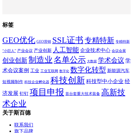
标签
SSL证书
GEO优化
专精特新
GEO营销
专精特新
人工智能
企业技术中心
产业创新
产业会议
“小巨人”
会议会展
制造业
名单公示
学术会议
创业创新
学
大数据
数字化转型
术会议案例
工业
新能源汽车
工业互联网
数字化
科技创新
科技型中小企业
经
短视频制作
科技企业孵化器
项目申报
高新技
济发展
钉钉
首台套重大技术装备
术企业
关于斯百德
联系我们
旗下品牌