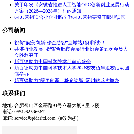
关于印发《安徽省推进人工智能OPC创新创业发展行动
方案（2026—2028年）》的通知
GEO营销适合小企业吗？做GEO营销要避开哪些误区
公司新闻
祝贺“皖美向新·移企绘智”宣城站顺利举办！
共谋行业发展 | 祝贺合肥市会展行业协会第五次会员大
会胜利召开
斯百德助力中国科学院学部前沿盛会
斯百德助力中国科学技术大学2026校友值年返校活动圆
满举办
斯百德助力“皖美向新・移企绘智”亳州站成功举办
联系我们
地址: 合肥蜀山区金寨路91号立基大厦A座13楼
电话: 0551-62586667
邮箱: service#spiderltd.com（#改为@）