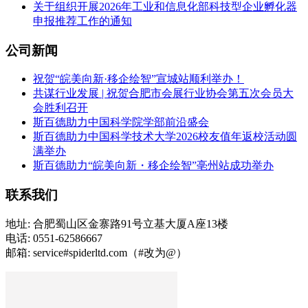
关于组织开展2026年工业和信息化部科技型企业孵化器
申报推荐工作的通知
公司新闻
祝贺“皖美向新·移企绘智”宣城站顺利举办！
共谋行业发展 | 祝贺合肥市会展行业协会第五次会员大
会胜利召开
斯百德助力中国科学院学部前沿盛会
斯百德助力中国科学技术大学2026校友值年返校活动圆
满举办
斯百德助力“皖美向新・移企绘智”亳州站成功举办
联系我们
地址: 合肥蜀山区金寨路91号立基大厦A座13楼
电话: 0551-62586667
邮箱: service#spiderltd.com（#改为@）