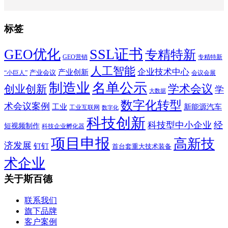
标签
SSL证书
GEO优化
专精特新
GEO营销
专精特新
人工智能
企业技术中心
产业创新
产业会议
“小巨人”
会议会展
制造业
名单公示
学术会议
创业创新
学
大数据
数字化转型
术会议案例
工业
新能源汽车
工业互联网
数字化
科技创新
科技型中小企业
经
短视频制作
科技企业孵化器
项目申报
高新技
济发展
钉钉
首台套重大技术装备
术企业
关于斯百德
联系我们
旗下品牌
客户案例