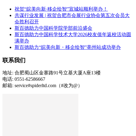
祝贺“皖美向新·移企绘智”宣城站顺利举办！
共谋行业发展 | 祝贺合肥市会展行业协会第五次会员大
会胜利召开
斯百德助力中国科学院学部前沿盛会
斯百德助力中国科学技术大学2026校友值年返校活动圆
满举办
斯百德助力“皖美向新・移企绘智”亳州站成功举办
联系我们
地址: 合肥蜀山区金寨路91号立基大厦A座13楼
电话: 0551-62586667
邮箱: service#spiderltd.com（#改为@）