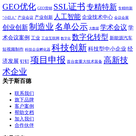
SSL证书
GEO优化
专精特新
GEO营销
专精特新
人工智能
企业技术中心
产业创新
产业会议
“小巨人”
会议会展
制造业
名单公示
学术会议
创业创新
学
大数据
数字化转型
术会议案例
工业
新能源汽车
工业互联网
数字化
科技创新
科技型中小企业
经
短视频制作
科技企业孵化器
项目申报
高新技
济发展
钉钉
首台套重大技术装备
术企业
关于斯百德
联系我们
旗下品牌
客户案例
帮助文档
加入我们
合作伙伴