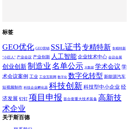
标签
SSL证书
GEO优化
专精特新
GEO营销
专精特新
人工智能
企业技术中心
产业创新
产业会议
“小巨人”
会议会展
制造业
名单公示
学术会议
创业创新
学
大数据
数字化转型
术会议案例
工业
新能源汽车
工业互联网
数字化
科技创新
科技型中小企业
经
短视频制作
科技企业孵化器
项目申报
高新技
济发展
钉钉
首台套重大技术装备
术企业
关于斯百德