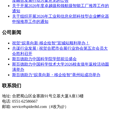
度融合发展行动方案意见的公告
关于开展2026年度卓越级和领航级智能工厂推荐工作的
通知
关于组织开展2026年工业和信息化部科技型企业孵化器
申报推荐工作的通知
公司新闻
祝贺“皖美向新·移企绘智”宣城站顺利举办！
共谋行业发展 | 祝贺合肥市会展行业协会第五次会员大
会胜利召开
斯百德助力中国科学院学部前沿盛会
斯百德助力中国科学技术大学2026校友值年返校活动圆
满举办
斯百德助力“皖美向新・移企绘智”亳州站成功举办
联系我们
地址: 合肥蜀山区金寨路91号立基大厦A座13楼
电话: 0551-62586667
邮箱: service#spiderltd.com（#改为@）