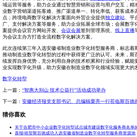
域运营等服务，助力企业通过智慧营销和运营与用户交互，精
业数字营销渠道拓客难、推广渠道单一、转化率低、获客成本
点；跨境电商数字化解决方案面向外贸企业提供
独立建站
、平
广、支付解决方案等服务，助力企业拓展全球市场；会展数字
案提供会议官方网站开发、
会议会展
签到管理系统、
线上直播
为会议主办方打造全流程数字化解决方案。
此次连续第三年入选安徽省制造业数字化转型服务商，标志着
推动制造业数字化转型的过程中获得更广泛的认可。未来，斯
续发挥自身优势，充分利用自身的技术积累和行业经验，赋能
业实现数字化升级，助力安徽在制造业数字化领域实现更大的
数字化转型
上一篇：
“智惠大别山 技术公益行”活动成功举办
下一篇：
安徽经济报党支部书记、总编辑栗亮一行莅临斯百德
猜你喜欢
关于合肥市中小企业数字化转型试点城市建设数字化服务商名单
喜报|祝贺斯百德成功入选安徽省制造业数字化转型服务商资源池