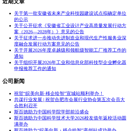
近期文章
关于第一批安徽省未来产业科技园建设试点拟确定单位
的公示
关于公开征求《安徽省工业设计产业高质量发展行动方
案（2026—2028年）》意见的公告
关于征求进一步推动先进制造业和现代生产性服务业深
度融合发展行动方案意见的公告
关于开展2026年度卓越级和领航级智能工厂推荐工作的
通知
关于组织开展2026年工业和信息化部科技型企业孵化器
申报推荐工作的通知
公司新闻
祝贺“皖美向新·移企绘智”宣城站顺利举办！
共谋行业发展 | 祝贺合肥市会展行业协会第五次会员大
会胜利召开
斯百德助力中国科学院学部前沿盛会
斯百德助力中国科学技术大学2026校友值年返校活动圆
满举办
斯百德助力“皖美向新・移企绘智”亳州站成功举办