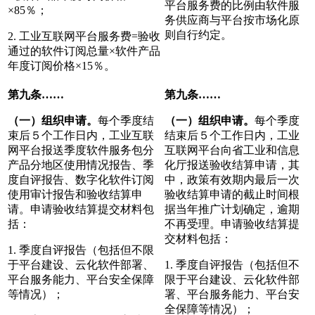
平台服务费的比例由软件服
×85％；
务供应商与平台按市场化原
则自行约定。
2. 工业互联网平台服务费=验收
通过的软件订阅总量×软件产品
年度订阅价格×15％。
第九条
……
第九条
……
（一）组织申请。
每个季度结
（一）组织申请。
每个季度
束后５个工作日内，工业互联
结束后５个工作日内，工业
网平台报送季度软件服务包分
互联网平台向省工业和信息
产品分地区使用情况报告、季
化厅报送验收结算申请，其
度自评报告、数字化软件订阅
中，政策有效期内最后一次
使用审计报告和验收结算申
验收结算申请的截止时间根
请。申请验收结算提交材料包
据当年推广计划确定，逾期
括：
不再受理。申请验收结算提
交材料包括：
1. 季度自评报告（包括但不限
于平台建设、云化软件部署、
1. 季度自评报告（包括但不
平台服务能力、平台安全保障
限于平台建设、云化软件部
等情况）；
署、平台服务能力、平台安
全保障等情况）；