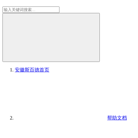
安徽斯百德
首页
帮助文档