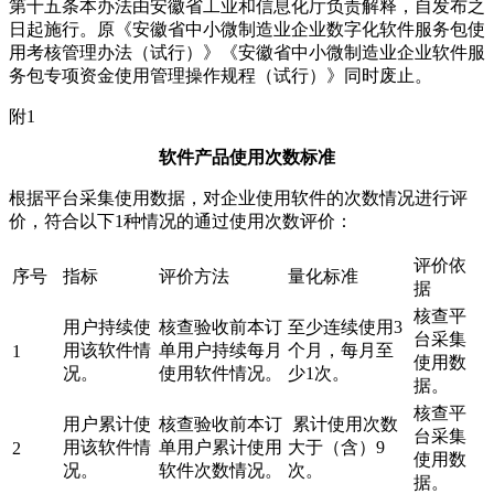
第十五条本办法由安徽省工业和信息化厅负责解释，自发布之
日起施行。原《安徽省中小微制造业企业数字化软件服务包使
用考核管理办法（试行）》《安徽省中小微制造业企业软件服
务包专项资金使用管理操作规程（试行）》同时废止。
附1
软件产品使用次数标准
根据平台采集使用数据，对企业使用软件的次数情况进行评
价，符合以下1种情况的通过使用次数评价：
评价依
序号
指标
评价方法
量化标准
据
核查平
用户持续使
核查验收前本订
至少连续使用3
台采集
用该软件情
单用户持续每月
个月，每月至
1
使用数
况。
使用软件情况。
少1次。
据。
核查平
用户累计使
核查验收前本订
累计使用次数
台采集
用该软件情
单用户累计使用
大于（含）9
2
使用数
况。
软件次数情况。
次。
据。