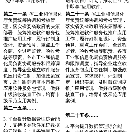
“免申即享”应用软件。
送年度推广计划，推动企业“免
申即享”应用软件。
第二十一条
省工业和信息化
第二十一条
省工业和信息化
厅负责统筹协调和考核管
厅负责统筹协调和考核管理，
理，落实省委省政府的决策
落实省委省政府的决策部署，
部署，统筹推进软件服务包
统筹推进软件服务包推广应用
推广应用工作，履行好制度
工作，履行好制度设计、资金
设计、资金预算、重点工作
预算、重点工作会商、全过程
会商、全过程监管、验收考
监管、验收考核等职责。各市
核等职责。各市工业和信息
工业和信息化局负责协调服务
化局负责协调服务和跟踪调
和跟踪调度，指导企业建立软
度，指导企业建立软件服务
件服务包应用责任制，加强政
包应用责任制，加强政策宣
策宣贯、需求摸排、计划制
贯，及时跟踪调度本市推广
定、组织实施，及时跟踪调度
应用软件服务包情况，做好
推广应用情况，做好市级验收
市级验收核查工作，培育市
核查工作，培育市级示范应用
级示范应用案例。
案例。
第二十五条……
第二十五条……
3. 平台提升数据管理综合能
力，支持多类软件系统数据
3. 平台提升数据管理综合能
的云端集成；具备海量工业