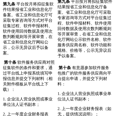
第九条
平台按月将拟征集软件
第九条
平台按月将拟征集软
结果报省工业和信息化厅备
件结果报省工业和信息化厅
案。省工业和信息化厅可采取
备案。省工业和信息化厅可
专家咨询等方式对平台征集过
采取专家咨询等方式对平台
程、软件申报材料、软件使用
征集过程、软件申报材料、
回传数据及使用次数判断规则
软件使用回传数据及使用次
等开展审查，在省工业和信息
数判断规则等开展审查，在
化厅网站公示软件名称、软件
省工业和信息化厅网站公
服务供应商名称、软件功能和
示，公示无异议后予以备
规格、价格等，公示无异议后
案。
予以备案。
第十条
软件服务供应商对照
征集软件的条件和要求，通
第十条
有意愿参加软件服务
过平台线上申报系统填写申
包推广的软件服务供应商向平
报信息并提交下列材料（相
台提出申请，并提交下列材
关附件模板从平台线上下
料：
载）：
1. 企业法人营业执照或事业单
1. 企业法人营业执照或事业
位法人证书副本；
单位法人证书副本；
2. 上一年度企业财务报表（如
2. 上一年度企业财务报表
无，提供情况说明）；