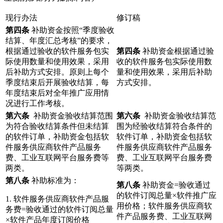
现行办法
修订稿
第四条
补助资金按照“季度验收
结算、年度汇总考核”的要求，
根据通过验收的软件服务包实
第四条
补助资金根据通过验
际使用数量和使用效果，采用
收的软件服务包实际使用数
后补助方式安排。原则上每个
量和使用效果，采用后补助
季度结束后开展验收结算，每
方式安排。
年度结束后对全年推广应用情
况进行工作考核。
第
六
条
补助资金验收结算范围
第
六
条
补助资金验收结算范
为符合验收结算条件但未结算
围为经验收结算符合条件的
的软件订单，补助资金包括软
软件订单，补助资金包括软
件服务供应商软件产品服务
件服务供应商软件产品服务
费、工业互联网平台服务费等
费、工业互联网平台服务费
两类。
等两类。
第八条
补助标准为：
第八条
补助资金=验收通过
的软件订阅总量×软件推广应
1. 软件服务供应商软件产品服
用价格；软件服务供应商软
务费=验收通过的软件订阅总量
件产品服务费、工业互联网
×软件产品年度订阅价格