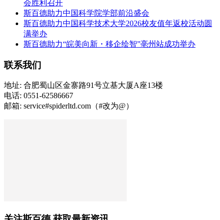
会胜利召开
斯百德助力中国科学院学部前沿盛会
斯百德助力中国科学技术大学2026校友值年返校活动圆
满举办
斯百德助力“皖美向新・移企绘智”亳州站成功举办
联系我们
地址: 合肥蜀山区金寨路91号立基大厦A座13楼
电话: 0551-62586667
邮箱: service#spiderltd.com（#改为@）
关注斯百德 获取最新资讯