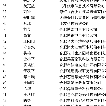
36
吴定益
北斗伏羲信息技术有限公司
37
刘冲
彩虹（合肥）液晶玻璃有限
38
鲍时满
大华会计师事务所（特殊普
39
丛玮
飞友科技有限公司
40
刘英
合肥博雷电气有限公司
41
高龙
合肥博雷电气有限公司
42
王阳阳
合肥合大环境检测股份有限
43
安金魁
合肥恒大江海泵业股份有限
44
吴艳
合肥绿叶生态园林集团有限
45
涂小平
合肥美菱物联科技有限公司
46
窦培松
合肥市轨道交通集团有限公
47
于跃平
合肥通用机械研究院有限公
48
华平壤
合肥芯智华光子科技有限公
49
王国良
合肥新沪屏蔽泵有限公司
50
徐华
合肥弈维量子科技有限公司
51
王庆胜
合肥意克赛激光科技有限公
52
陈锋
合肥中科深谷科技发展有限