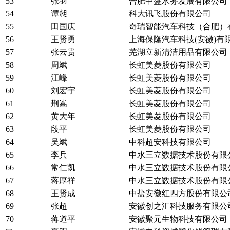
53
张羽
合肥中盛水务发展有限公司
54
谭昶
科大讯飞股份有限公司
55
田国庆
奇瑞智能汽车科技（合肥）
56
王贤勇
上海保隆汽车科技(安徽)有
57
张云贵
芜湖立新清洁用品有限公司
58
周斌
长虹美菱股份有限公司
59
江峰
长虹美菱股份有限公司
60
刘宏宇
长虹美菱股份有限公司
61
荆嵩
长虹美菱股份有限公司
62
黄大年
长虹美菱股份有限公司
63
段平
长虹美菱股份有限公司
64
吴斌
中科超安科技有限公司
65
李兵
中水三立数据技术股份有限
66
常仁凯
中水三立数据技术股份有限
67
蒋厚祥
中水三立数据技术股份有限
68
王贤成
中盐安徽红四方股份有限公
69
张超
安徽创之汇科技服务有限公
70
蒋道平
安徽聚元生物科技有限公司