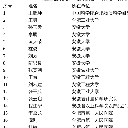
序号
姓名
所在单位
1
王贻坤
中国科学院合肥物质科学研
2
王勇
合肥工业大学
3
孙玉发
安徽大学
4
李腾
安徽大学
5
黄大荣
安徽大学
6
杭俊
安徽大学
7
刘方
安徽大学
8
陆思良
安徽大学
9
张宽朝
安徽农业大学
10
王雷
安徽工程大学
11
刘宏建
安徽工程大学
12
张王兵
安徽工业大学
13
张云启
安徽省计量科学研究院
14
程江华
安徽省农业科学院农产品加
15
李盈龙
合肥市第一人民医院
16
倪刚
合肥市第一人民医院
17
杜敏
合肥市第一人民医院