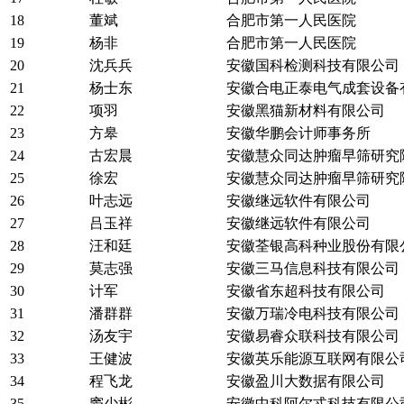
18
董斌
合肥市第一人民医院
19
杨非
合肥市第一人民医院
20
沈兵兵
安徽国科检测科技有限公司
21
杨士东
安徽合电正泰电气成套设备
22
项羽
安徽黑猫新材料有限公司
23
方皋
安徽华鹏会计师事务所
24
古宏晨
安徽慧众同达肿瘤早筛研究
25
徐宏
安徽慧众同达肿瘤早筛研究
26
叶志远
安徽继远软件有限公司
27
吕玉祥
安徽继远软件有限公司
28
汪和廷
安徽荃银高科种业股份有限
29
莫志强
安徽三马信息科技有限公司
30
计军
安徽省东超科技有限公司
31
潘群群
安徽万瑞冷电科技有限公司
32
汤友宇
安徽易睿众联科技有限公司
33
王健波
安徽英乐能源互联网有限公
34
程飞龙
安徽盈川大数据有限公司
35
窦少彬
安徽中科阿尔忒科技有限公