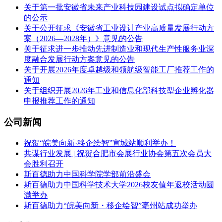
关于第一批安徽省未来产业科技园建设试点拟确定单位
的公示
关于公开征求《安徽省工业设计产业高质量发展行动方
案（2026—2028年）》意见的公告
关于征求进一步推动先进制造业和现代生产性服务业深
度融合发展行动方案意见的公告
关于开展2026年度卓越级和领航级智能工厂推荐工作的
通知
关于组织开展2026年工业和信息化部科技型企业孵化器
申报推荐工作的通知
公司新闻
祝贺“皖美向新·移企绘智”宣城站顺利举办！
共谋行业发展 | 祝贺合肥市会展行业协会第五次会员大
会胜利召开
斯百德助力中国科学院学部前沿盛会
斯百德助力中国科学技术大学2026校友值年返校活动圆
满举办
斯百德助力“皖美向新・移企绘智”亳州站成功举办