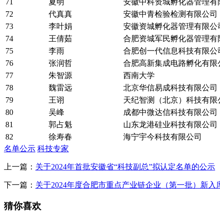
71
夏明
安徽中科资城孵化器管理有
72
代真真
安徽中青检验检测有限公司
73
李叶娟
安徽资城孵化器管理有限公
74
王倩茹
合肥资城军民孵化器管理有
75
李雨
合肥创一代信息科技有限公
76
张润哲
合肥高新集成电路孵化有限
77
朱智源
西南大学
78
魏雷远
北京华信易成科技有限公司
79
王诩
天纪智测（北京）科技有限
80
吴峰
成都中微达信科技有限公司
81
郭占魁
山东龙港硅业科技有限公司
82
徐寿春
海宁宇今科技有限公司
名单公示
科技专家
上一篇：
关于2024年首批安徽省“科技副总”拟认定名单的公示
下一篇：
关于2024年度合肥市重点产业链企业（第一批）新入
猜你喜欢