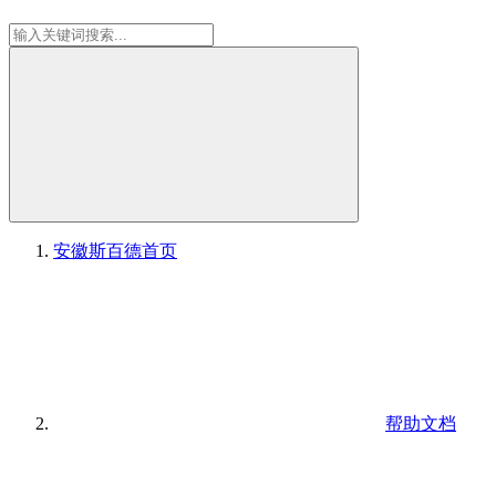
安徽斯百德
首页
帮助文档