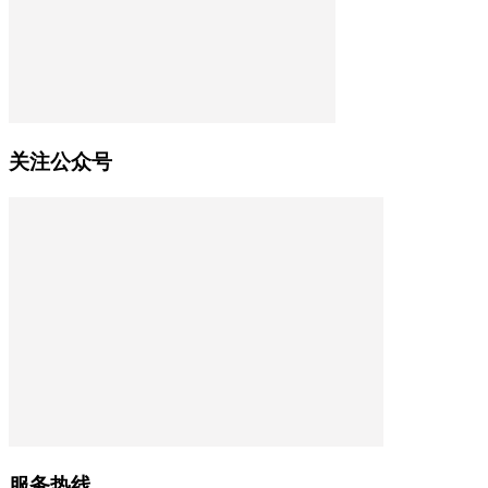
关注公众号
服务热线