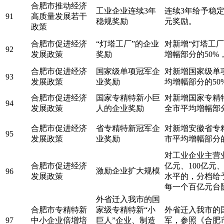
合肥市推动经济
工业企业连续3年
连续3年给予稳定
91
高质量发展若干
稳规奖励
元奖励。
政策
合肥市促进经济
“灯塔工厂”的企业
对新增“灯塔工
92
发展政策
奖励
增幅部分的50%
合肥市促进经济
国家级单项冠军企
对新增国家级单
93
发展政策
业奖励
均增幅部分的50
合肥市促进经济
国家专精特新小巨
对新增国家专精
94
发展政策
人的企业奖励
全市平均增幅部分
合肥市促进经济
省专精特新冠军企
对新增安徽省专
95
发展政策
业奖励
市平均增幅部分的
对工业企业主营业
合肥市促进经济
亿元、100亿元
激励企业扩大规模
96
发展政策
水平的，分档给予
每一个百亿元台阶
外省迁入我市的国
合肥市专精特新
家级专精特新“小
外省迁入我市的
97
中小企业倍增培
巨人”企业、制造
军，参照《合肥