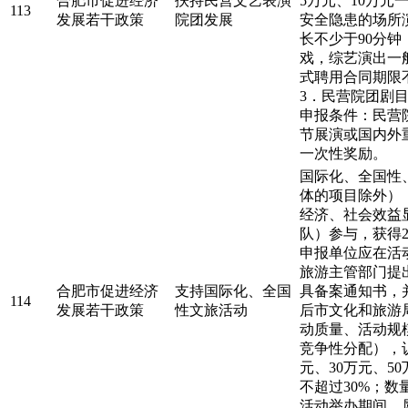
合肥市促进经济
扶持民营文艺表演
5万元、10万
113
发展若干政策
院团发展
安全隐患的场所
长不少于90分
戏，综艺演出一
式聘用合同期限
3．民营院团剧
申报条件：民营
节展演或国内外
一次性奖励。
国际化、全国性
体的项目除外）
经济、社会效益
队）参与，获得
申报单位应在活
旅游主管部门提
合肥市促进经济
支持国际化、全国
具备案通知书，
114
发展若干政策
性文旅活动
后市文化和旅游
动质量、活动规
竞争性分配），
元、30万元、5
不超过30%；数
活动举办期间，