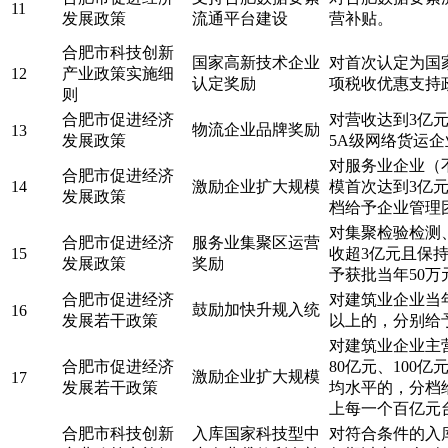
11
发展政策
流通平台建设
营补贴。
合肥市科技创新
国家高新技术企业
对首次认定为国
12
产业政策实施细
认定奖励
项税收优惠支持
则
合肥市促进经济
对营收达到3亿
物流企业品牌奖励
13
发展政策
5A级网络货运
对服务业企业（
合肥市促进经济
14
激励企业扩大规模
模首次达到3亿
发展政策
档给予企业管理团
对集聚检验检测
合肥市促进经济
服务业集聚区运营
15
收超3亿元且保
发展政策
奖励
予获批当年50
合肥市促进经济
对建筑业企业当年
鼓励加快升规入统
16
发展若干政策
以上的，分别给予
对建筑业企业主营
合肥市促进经济
80亿元、100
激励企业扩大规模
17
发展若干政策
均水平的，分档给
上每一个百亿元台
合肥市科技创新
入库国家科技型中
对符合条件的入