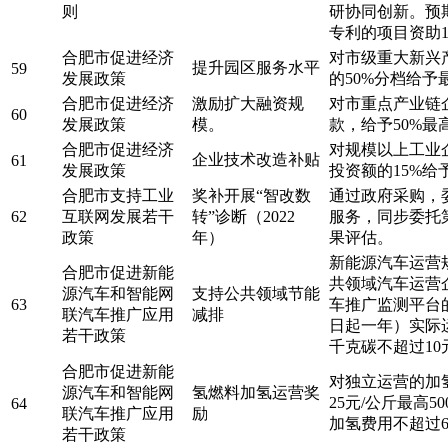
则
研协同创新。预
专利的项目资助1
合肥市促进经济
对市级重大新兴
提升园区服务水平
59
发展政策
的50%分档给予
合肥市促进经济
激励扩大融资规
对市重点产业链
60
发展政策
模。
款，给予50%最
合肥市促进经济
对规模以上工业
企业技术改造补贴
61
发展政策
投资额的15%给
合肥市支持工业
奖补开展“智改数
通过政府采购，
62
互联网发展若干
转”诊断（2022
服务，同步委托
政策
年）
果评估。
新能源汽车运营
合肥市促进新能
共领域汽车运营
源汽车和智能网
支持公共领域节能
63
车推广监测平台
联汽车推广应用
减排
日起一年）实际
若干政策
千克碳不超过10
合肥市促进新能
对独立运营的加
源汽车和智能网
氢燃料加氢运营奖
25元/公斤最高
64
联汽车推广应用
励
加氢费用不超过6
若干政策