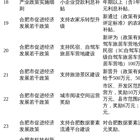
18
产业政策实施细
小企业贷款利息补
年期以上（含1年
则
贴
元利息补贴。
新通过（政策有
合肥市促进经济
支持农家乐转型升
19
评定标准》的农
发展若干政策
级
补贴。
新评为（政策有
驾车旅居车营地
合肥市促进经济
支持民宿、自驾车
20
民宿（3C自驾车
发展若干政策
旅居车营地建设
级自驾车旅居车
居车营地）100
合肥市促进经济
新晋升（政策有效
支持旅游景区建设
21
发展若干政策
给予500万元、
市区、开发区范
营方，奖励10
合肥市促进经济
城市阅读空间运营
22
万元。县市范围
发展若干政策
奖励
方，奖励6万元
元。
合肥市促进经济
支持合肥数据要素
对合肥数据要素
23
发展政策
流通平台建设
元奖励。
合肥市科技创新