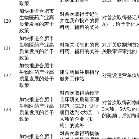
政策
加快推进合肥市
对首次取得登记号
生物医药产业高
对首次取得登记
并在我市投产的原
120
质量发展的若干
A），给予登记
料药、辅料的奖补
政策
加快推进合肥市
生物医药产业高
对新关联制剂的原
对所关联制剂首
121
质量发展的若干
料药、辅料的奖补
关联审评审批的
政策
加快推进合肥市
生物医药产业高
建立药械注册指导
对建设运营单位
122
质量发展的若干
服务工作站
政策
对首次取得药物非
加快推进合肥市
临床研究质量管理
对首次取得药物
生物医药产业高
规范（GLP）认证
3大项、5大项的
123
质量发展的若干
项目达到3大项、5
的奖励，后期每
政策
大项的企业（机
构）的奖补
对首次取得药物临
加快推进合肥市