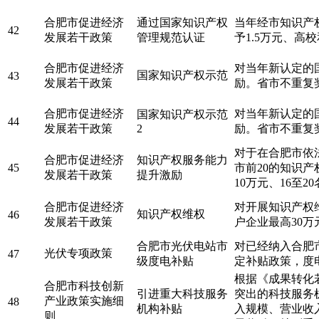
合肥市促进经济
通过国家知识产权
当年经市知识产
42
发展若干政策
管理规范认证
予1.5万元、高
合肥市促进经济
对当年新认定的国
国家知识产权示范
43
发展若干政策
励。省市不重复
合肥市促进经济
对当年新认定的
国家知识产权示范
44
发展若干政策
2
励。省市不重复
对于在合肥市依
合肥市促进经济
知识产权服务能力
45
市前20的知识产
发展若干政策
提升激励
10万元、16至2
合肥市促进经济
对开展知识产权
知识产权维权
46
发展若干政策
户企业最高30
合肥市光伏电站市
对已经纳入合肥
光伏专项政策
47
级度电补贴
定补贴政策，度
根据《成果转化
合肥市科技创新
引进重大科技服务
突出的科技服务
产业政策实施细
48
机构补贴
入规模、营业收
则