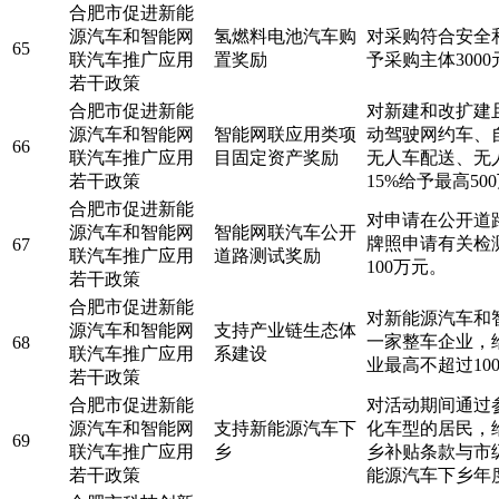
合肥市促进新能
源汽车和智能网
氢燃料电池汽车购
对采购符合安全
65
联汽车推广应用
置奖励
予采购主体300
若干政策
合肥市促进新能
对新建和改扩建
源汽车和智能网
智能网联应用类项
动驾驶网约车、
66
联汽车推广应用
目固定资产奖励
无人车配送、无
若干政策
15%给予最高50
合肥市促进新能
对申请在公开道
源汽车和智能网
智能网联汽车公开
牌照申请有关检
67
联汽车推广应用
道路测试奖励
100万元。
若干政策
合肥市促进新能
对新能源汽车和
源汽车和智能网
支持产业链生态体
一家整车企业，
68
联汽车推广应用
系建设
业最高不超过10
若干政策
合肥市促进新能
对活动期间通过
源汽车和智能网
支持新能源汽车下
化车型的居民，给
69
联汽车推广应用
乡
乡补贴条款与市
若干政策
能源汽车下乡年度