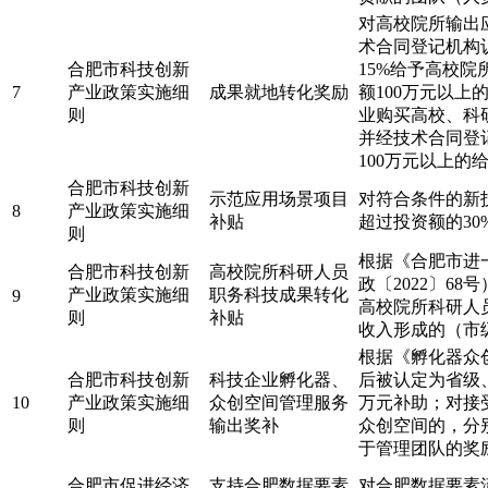
对高校院所输出
术合同登记机构
合肥市科技创新
15%给予高校院
7
产业政策实施细
成果就地转化奖励
额100万元以上
则
业购买高校、科
并经技术合同登
100万元以上的
合肥市科技创新
示范应用场景项目
对符合条件的新
8
产业政策实施细
补贴
超过投资额的30
则
根据《合肥市进
合肥市科技创新
高校院所科研人员
政〔2022〕6
产业政策实施细
职务科技成果转化
9
高校院所科研人
则
补贴
收入形成的（市
根据《孵化器众
合肥市科技创新
科技企业孵化器、
后被认定为省级
10
产业政策实施细
众创空间管理服务
万元补助；对接
则
输出奖补
众创空间的，分
于管理团队的奖
合肥市促进经济
支持合肥数据要素
对合肥数据要素