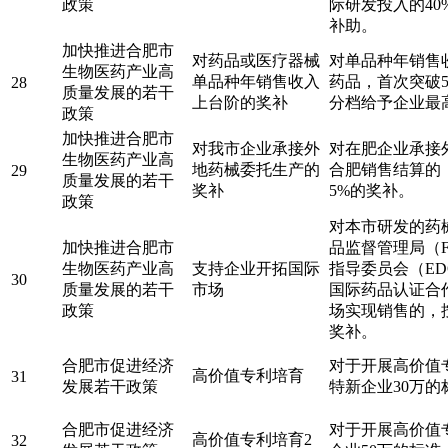
政策
际研发投入的40%
补助。
加快推进合肥市
对药品或医疗器械
对单品种年销售收
生物医药产业高
单品种年销售收入
药品，首次突破5
28
质量发展的若干
上台阶的奖补
分档给予企业最高
政策
加快推进合肥市
对我市企业承接外
对在肥企业承接
生物医药产业高
地药械委托生产的
合肥销售结算的
29
质量发展的若干
奖补
5%的奖补。
政策
对本市研发的药
加快推进合肥市
品监督管理局（
生物医药产业高
支持企业开拓国际
指导委员会（E
30
质量发展的若干
市场
国际药品认证合作
政策
场实现销售的，
奖补。
合肥市促进经济
对于开展高价值
高价值专利培育
31
发展若干政策
特新企业30万
合肥市促进经济
对于开展高价值
高价值专利培育2
32