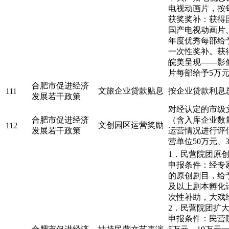
电视动画片，按每
获奖奖补：获得
国产电视动画片
年度优秀每部给
一次性奖补。获
皖美呈现——影
片每部给予5万
合肥市促进经济
文旅企业贷款贴息
按企业贷款利息总
111
发展若干政策
对经认定的市级
合肥市促进经济
（含入库企业数
文创园区运营奖励
112
发展若干政策
运营情况进行评
营单位50万元、
1．民营院团原
申报条件：经专
的原创剧目，给
及以上剧本孵化
次性补助，大戏
2．民营院团扩
申报条件：民营院