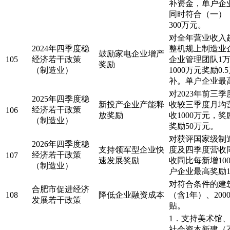
补资金，单户企业
同时符合（一）
300万元。
对全年营业收入超
2024年四季度稳
整机规上制造业
鼓励家电企业增产
105
经济若干政策
企业管理团队1
奖励
（制造业）
1000万元奖励
补。单户企业最高
对2023年前
2025年四季度稳
新投产企业产能释
收较三季度月均营
经济若干政策
106
放奖励
收1000万元，奖
（制造业）
奖励50万元。
对获评国家级制造
2026年四季度稳
支持领军型企业快
度及四季度营收
经济若干政策
107
速发展奖励
收同比每新增10
（制造业）
户企业最高奖励1
对符合条件的建
合肥市促进经济
108
降低企业融资成本
（含1年）、20
发展若干政策
贴。
1．支持美术馆
社会资本新建（