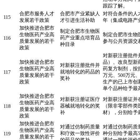
跟踪了解。
合肥市服务人才
合肥市产业紧缺人
对符合条件的人才
115
发展若干政策
才引进生活补助
年（集成电路产
加快推进合肥市
制定合肥市生物医
生物医药产业高
制定合肥市生物
药产业重点培育品
116
质量发展的若干
参与公共资源交
种目录
政策
对新获注册批件
加快推进合肥市
品）、改良型新
对新获注册批件并
生物医药产业高
药复方制剂，按
就地转化的药品的
117
质量发展的若干
万元、500万元、
奖补
政策
生产的已上市创
单个品种给予最高
加快推进合肥市
对新获注册证医疗
对新获注册证并
生物医药产业高
器械就地转化的奖
（限非零部件类
118
质量发展的若干
补
材），分别给予最
政策
加快推进合肥市
对通过仿制药质量
对通过仿制药质
生物医药产业高
和疗效一致性评价
种分别给予最高5
119
质量发展的若干
的药品的奖补
通过一致性评价