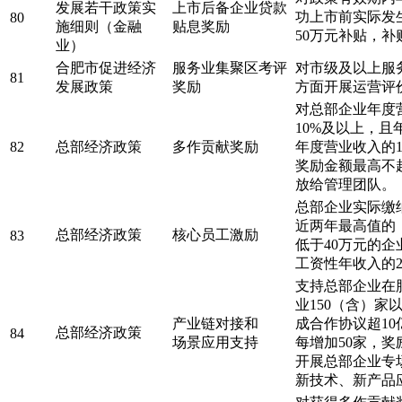
发展若干政策实
上市后备企业贷款
功上市前实际发
80
施细则（金融
贴息奖励
50万元补贴，补
业）
合肥市促进经济
服务业集聚区考评
对市级及以上服
81
发展政策
奖励
方面开展运营评
对总部企业年度
10%及以上，
82
总部经济政策
多作贡献奖励
年度营业收入的
奖励金额最高不超
放给管理团队。
总部企业实际缴
近两年最高值的
总部经济政策
核心员工激励
83
低于40万元的
工资性年收入的
支持总部企业在
业150（含）家
产业链对接和
成合作协议超1
总部经济政策
84
场景应用支持
每增加50家，奖
开展总部企业专
新技术、新产品