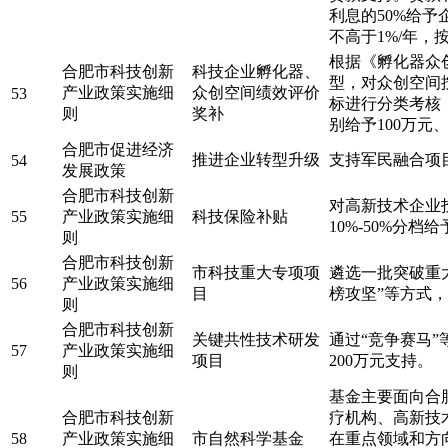
利息的50%给予
不高于1%/年，
根据《孵化器众
合肥市科技创新
科技企业孵化器、
型，对众创空间
产业政策实施细
众创空间绩效评价
53
标进行分类考核
则
奖补
别给予100万元
合肥市促进经济
推进企业转型升级
支持军民融合项
54
发展政策
合肥市科技创新
对高新技术企业
55
产业政策实施细
科技保险补贴
10%-50%分档
则
合肥市科技创新
市科技重大专项项
遴选一批突破重
56
产业政策实施细
目
榜攻坚”等方式，
则
合肥市科技创新
关键共性技术研发
通过“竞争赛马”
57
产业政策实施细
项目
200万元支持。
则
基金主要面向合
合肥市科技创新
疗机构、高新技
58
产业政策实施细
市自然科学基金
在重点领域和方