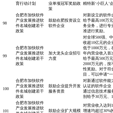
育行动计划
业单项冠军奖励政
精特新‘小巨人’
策
合肥市加快软件
对新设立的软件
产业发展推进软
鼓励在肥投资设立
给予最高100
98
件名城创建若干
软件企业
务业务，进行专
政策
准进行奖励。
对全球500强、
收超10亿元的
合肥市加快软件
低于1000万元
产业发展推进软
加大龙头企业招引
年内营业收入首次
99
件名城创建若干
力度
给予最高500
政策
2000万元的，
性奖励。对于符
目，可以申请“
合肥市加快软件
对新通过软件能
产业发展推进软
鼓励企业提升开发
认证的软件企业，
100
件名城创建若干
服务资质
通过信息技术服
政策
别给予30万元、
合肥市加快软件
对营业收入达到
产业发展推进软
鼓励企业扩大规模
增速均超过30
101