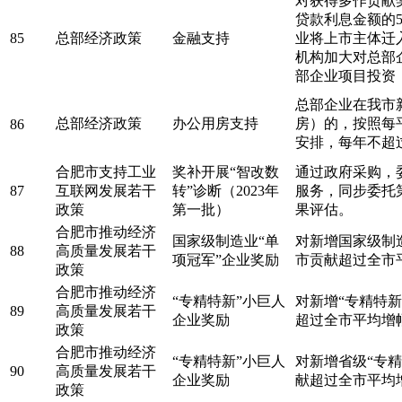
对获得多作贡献
贷款利息金额的5
85
总部经济政策
金融支持
业将上市主体迁
机构加大对总部
部企业项目投资
总部企业在我市
总部经济政策
办公用房支持
房）的，按照每平
86
安排，每年不超
合肥市支持工业
奖补开展“智改数
通过政府采购，
87
互联网发展若干
转”诊断（2023年
服务，同步委托
政策
第一批）
果评估。
合肥市推动经济
国家级制造业“单
对新增国家级制
88
高质量发展若干
项冠军”企业奖励
市贡献超过全市平
政策
合肥市推动经济
“专精特新”小巨人
对新增“专精特
89
高质量发展若干
企业奖励
超过全市平均增幅
政策
合肥市推动经济
“专精特新”小巨人
对新增省级“专
90
高质量发展若干
企业奖励
献超过全市平均增
政策