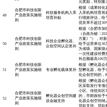
元奖励，特别重
根据《成果转化
合肥市科技创新
科技服务机构入库
入库机构培育有
产业政策实施细
49
培育补贴
行绩效评估，给
则
优良率不超过30
根据《合肥市加
（合政办秘〔20
合肥市科技创新
方案》”），对
科技企业孵化器、
50
产业政策实施细
给予运营单位30
众创空间认定奖补
则
为省级、国家级
一次性建设经费
补总额最高100
合肥市科技创新
根据《孵化器众
51
产业政策实施细
专业孵化载体奖补
型孵化器，给予
则
化众创空间的，
根据《孵化器众
区采取发行专项
小区、传统街区
合肥市科技创新
孵化器众创空间建
的，市财政给予
产业政策实施细
52
设金融支持
化器众创空间纳入
则
贷款支持。贷款利