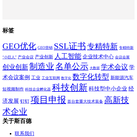
标签
SSL证书
GEO优化
专精特新
GEO营销
专精特新
人工智能
企业技术中心
产业创新
产业会议
“小巨人”
会议会展
制造业
名单公示
学术会议
创业创新
学
大数据
数字化转型
术会议案例
工业
新能源汽车
工业互联网
数字化
科技创新
科技型中小企业
经
短视频制作
科技企业孵化器
项目申报
高新技
济发展
钉钉
首台套重大技术装备
术企业
关于斯百德
联系我们