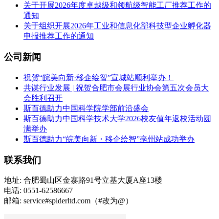
关于开展2026年度卓越级和领航级智能工厂推荐工作的
通知
关于组织开展2026年工业和信息化部科技型企业孵化器
申报推荐工作的通知
公司新闻
祝贺“皖美向新·移企绘智”宣城站顺利举办！
共谋行业发展 | 祝贺合肥市会展行业协会第五次会员大
会胜利召开
斯百德助力中国科学院学部前沿盛会
斯百德助力中国科学技术大学2026校友值年返校活动圆
满举办
斯百德助力“皖美向新・移企绘智”亳州站成功举办
联系我们
地址: 合肥蜀山区金寨路91号立基大厦A座13楼
电话: 0551-62586667
邮箱: service#spiderltd.com（#改为@）