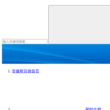
安徽斯百德
首页
帮助文档