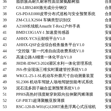
36
脂肪族高耐久耐寒性面层聚氨酯树脂
合
37
GS-LIBS2400激光成分分钢仪
合
38
GS-PDAI1000皮带分布式巡检与安全预警系统
合
39
ZM-CLLX2S04 车辆类型识别仪
合
40
A2169长续航Amazfit T-Rex2户外手表
安
41
BMD133G1AY-1 加速度传感器
安
42
AHHX-YCS云财税平台V1.0
安
43
AHHX-QSF企业综合税务服务平台V1.0
安
44
“交控版 ”新一代准自由流收费系统V1.0
安
45
高速公路AI稽查一体化平台V1.0
安
46
JHDR-IDWCI-2024灌区水利一体化管理系统
安
47
JSS-作业现场三维实时重建管控系统V1.0
安
48
WKCL-25-1-SL机动车外廓尺寸自动测量装置
安
49
SL2306 机动车驾驶人场地驾驶技能考试系统
安
50
泥石流多因子融合监测预警系统V1.0
安
51
PPHS高热封强度耐穿刺双向拉伸聚丙烯薄膜
安
52
GF-PIET1超薄聚酰亚胺薄膜
安
53
RSC-120-B-W01(G)120RT液悬浮离心式压缩机
安