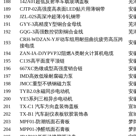
188
142A01超低反射率车载玻璃盖板
芜
189
CJTP-02高强度高表面LED贴片用薄铜带
安
190
JZL-02S高深冲超薄冷轧钢带
安
191
GYY-3高精度Y型铜合金母线
芜
192
GQG-3高强数控切割铜合金线
芜
CRH-WDZAN-YJF动车组用耐扭曲抗疲劳高压跨
安
193
接电缆
194
ZAN-IA-DJYPVP32阻燃A类耐火计算机电缆
安
195
C13S高平面度平顶链
安
196
667XC热镦成型高强度销合链
安
197
IMD高效低噪耐腐磁力泵
安
198
JMCC重型不锈钢磁力泵
安
199
TYB2.0永磁同步电动机
安
200
YE5系列三相异步电动机
安
201
TX-C1 汽车方向盘装饰盖板
宣
202
TX-B1 汽车副仪表板软胶装饰条
宣
203
MPF01-防潮纸面石膏板
梦
204
MPP01-净醛纸面石膏板
梦