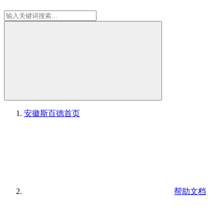
安徽斯百德
首页
帮助文档