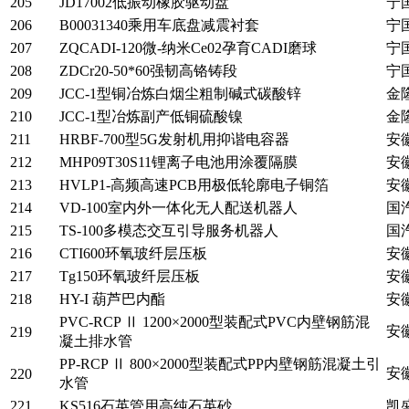
205
JD17002低振动橡胶驱动盘
宁
206
B00031340乘用车底盘减震衬套
宁
207
ZQCADI-120微-纳米Ce02孕育CADI磨球
宁
208
ZDCr20-50*60强韧高铬铸段
宁
209
JCC-1型铜冶炼白烟尘粗制碱式碳酸锌
金
210
JCC-1型冶炼副产低铜硫酸镍
金
211
HRBF-700型5G发射机用抑谐电容器
安
212
MHP09T30S11锂离子电池用涂覆隔膜
安
213
HVLP1-高频高速PCB用极低轮廓电子铜箔
安
214
VD-100室内外一体化无人配送机器人
国
215
TS-100多模态交互引导服务机器人
国
216
CTI600环氧玻纤层压板
安
217
Tg150环氧玻纤层压板
安
218
HY-I 葫芦巴内酯
安
PVC-RCP Ⅱ 1200×2000型装配式PVC内壁钢筋混
安
219
凝土排水管
PP-RCP Ⅱ 800×2000型装配式PP内壁钢筋混凝土引
安
220
水管
221
KS516石英管用高纯石英砂
凯