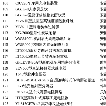
108
C07220车库用充电桩装置
安
109
GGJK-II人参灵芝饮
安
110
GGJK-I爱息保倍植物发酵饮品
安
111
YBY-Ⅲ型抗菌型高强度聚酰胺纤维
安
112
YBY- Ⅰ型静电纺丝过滤膜
安
113
YG-2000型活性炭吸附箱
安
114
W436100L 双副喷无刷电动燃油泵
安
115
W363000 控制器内置无刷燃油泵
安
116
LT500L5滑动导向吊臂汽车起重机
安
117
LT100L5单缸五节臂汽车起重机
安
118
GFLEV8436A型新能源车用精密分流器
蚌
119
SEV600型直流接触器式继电器
蚌
120
T643型脉冲变压器
安
121
BBKS-BBGD-XSGS 自适随动箱式传动掰边辊道
蚌
122
FL-3铝壳包封型分流器
蚌
123
RN5084型片式薄膜电阻网络
贝
124
HTR型高温片式厚膜固定电阻器
贝
125
YL615CF78 e/2 高功率N型光伏组件
蚌