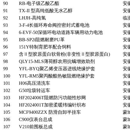
90
RB-电子级乙酸乙酯
安
91
TX-II 型高纯低酸无水乙醇
安
92
LHJH-高纯氢
临
93
3-F-4长循环寿命阀控密封式蓄电池
安
94
6-EVF-50深循环电动道路车辆用动力电池
安
95
BB-SP2i阻燃耐磨PU革
安
96
151Y特制育肥羊配合饲料
安
97
含Ⅱ型胶原蛋白软骨粉(非变性Ⅱ型胶原蛋白)
安
98
QLY15-MLS薄荷醇农用抗螨增效助剂
安
99
YFL-BYQ聚乙烯变压器进线绝缘护套
安
100
YFL-RM5聚丙酸酯热敏阻燃绝缘护套
安
101
H06高压清洗车
安
102
G50垃圾转运车
安
103
HF2024006T阻燃防污功能性纱网
安
104
HF2024001T加密柔暖纬编针织布
安
105
MCF9400ZZX 防滑自卸半挂车
蒙
106
C900仪表台总成
蒙
107
V210前围板总成
蒙