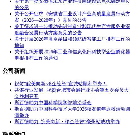
关于第一批安徽省未来产业科技园建设试点拟确定单位
的公示
关于公开征求《安徽省工业设计产业高质量发展行动方
案（2026—2028年）》意见的公告
关于征求进一步推动先进制造业和现代生产性服务业深
度融合发展行动方案意见的公告
关于开展2026年度卓越级和领航级智能工厂推荐工作的
通知
关于组织开展2026年工业和信息化部科技型企业孵化器
申报推荐工作的通知
公司新闻
祝贺“皖美向新·移企绘智”宣城站顺利举办！
共谋行业发展 | 祝贺合肥市会展行业协会第五次会员大
会胜利召开
斯百德助力中国科学院学部前沿盛会
斯百德助力中国科学技术大学2026校友值年返校活动圆
满举办
斯百德助力“皖美向新・移企绘智”亳州站成功举办
联系我们