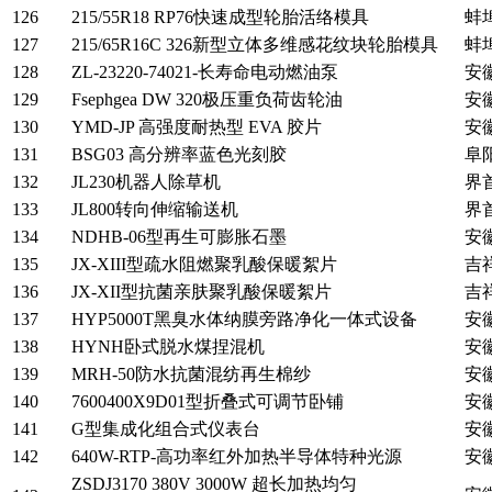
126
215/55R18 RP76快速成型轮胎活络模具
蚌
127
215/65R16C 326新型立体多维感花纹块轮胎模具
蚌
128
ZL-23220-74021-长寿命电动燃油泵
安
129
Fsephgea DW 320极压重负荷齿轮油
安
130
YMD-JP 高强度耐热型 EVA 胶片
安
131
BSG03 高分辨率蓝色光刻胶
阜
132
JL230机器人除草机
界
133
JL800转向伸缩输送机
界
134
NDHB-06型再生可膨胀石墨
安
135
JX-XIII型疏水阻燃聚乳酸保暖絮片
吉
136
JX-XII型抗菌亲肤聚乳酸保暖絮片
吉
137
HYP5000T黑臭水体纳膜旁路净化一体式设备
安
138
HYNH卧式脱水煤捏混机
安
139
MRH-50防水抗菌混纺再生棉纱
安
140
7600400X9D01型折叠式可调节卧铺
安
141
G型集成化组合式仪表台
安
142
640W-RTP-高功率红外加热半导体特种光源
安
ZSDJ3170 380V 3000W 超长加热均匀