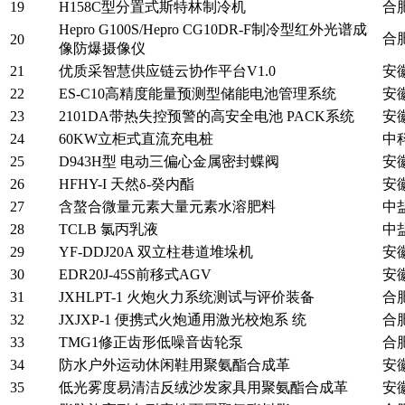
19
H158C型分置式斯特林制冷机
合
Hepro G100S/Hepro CG10DR-F制冷型红外光谱成
合
20
像防爆摄像仪
21
优质采智慧供应链云协作平台V1.0
安
22
ES-C10高精度能量预测型储能电池管理系统
安
23
2101DA带热失控预警的高安全电池 PACK系统
安
24
60KW立柜式直流充电桩
中
25
D943H型 电动三偏心金属密封蝶阀
安
26
HFHY-I 天然δ-癸内酯
安
27
含螯合微量元素大量元素水溶肥料
中
28
TCLB 氯丙乳液
中
29
YF-DDJ20A 双立柱巷道堆垛机
安
30
EDR20J-45S前移式AGV
安
31
JXHLPT-1 火炮火力系统测试与评价装备
合
32
JXJXP-1 便携式火炮通用激光校炮系 统
合
33
TMG1修正齿形低噪音齿轮泵
合
34
防水户外运动休闲鞋用聚氨酯合成革
安
35
低光雾度易清洁反绒沙发家具用聚氨酯合成革
安