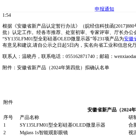
申报通知
1:54
根据《安徽省新产品认定暂行办法》（皖经信科技函[2017]88
批）认定工作。经各市推荐、处室初审、专家评审、厅长办公
“SY135LFM01型全彩硅基OLED微显示器”等231项产品为
安徽
有意见和建议,请自公示之日起5日内，实名向省工业和信息化
联系人：温晓丹，联系电话：055162871740；邮箱：wenxiaodan @a
附件：安徽省新产品（2024年第四批）拟确认名单
附件
安徽省新产品（2024
序号
产品名称
研
1
SY135LFM01型全彩硅基OLED微显示器
合
2
Mglass 1s智能观影眼镜
视