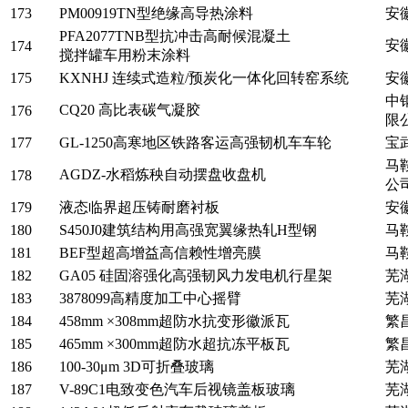
173
PM00919TN型绝缘高导热涂料
安
PFA2077TNB型抗冲击高耐候混凝土
安
174
搅拌罐车用粉末涂料
175
KXNHJ 连续式造粒/预炭化一体化回转窑系统
安
中
CQ20 高比表碳气凝胶
176
限
177
GL-1250高寒地区铁路客运高强韧机车车轮
宝
马
AGDZ-水稻炼秧自动摆盘收盘机
178
公
179
液态临界超压铸耐磨衬板
安
180
S450J0建筑结构用高强宽翼缘热轧H型钢
马
181
BEF型超高增益高信赖性增亮膜
马
182
GA05 硅固溶强化高强韧风力发电机行星架
芜
183
3878099高精度加工中心摇臂
芜
184
458mm ×308mm超防水抗变形徽派瓦
繁
185
465mm ×300mm超防水超抗冻平板瓦
繁
186
100-30μm 3D可折叠玻璃
芜
187
V-89C1电致变色汽车后视镜盖板玻璃
芜