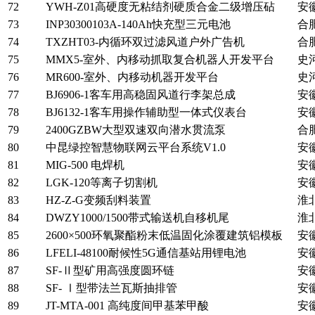
72
YWH-Z01高硬度无粘结剂硬质合金二级增压砧
安
73
INP30300103A-140Ah快充型三元电池
合
74
TXZHT03-内循环双过滤风道户外广告机
合
75
MMX5-室外、内移动抓取复合机器人开发平台
史
76
MR600-室外、内移动机器开发平台
史
77
BJ6906-1客车用高稳固风道行李架总成
安
78
BJ6132-1客车用操作辅助型一体式仪表台
安
79
2400GZBW大型双速双向潜水贯流泵
合
80
中昆绿控智慧物联网云平台系统V1.0
安
81
MIG-500 电焊机
安
82
LGK-120等离子切割机
安
83
HZ-Z-G变频刮料装置
淮
84
DWZY1000/1500带式输送机自移机尾
淮
85
2600×500环氧聚酯粉末低温固化涂覆建筑铝模板
安
86
LFELI-48100耐候性5G通信基站用锂电池
安
87
SF-Ⅱ型矿用高强度圆环链
安
88
SF- Ⅰ型带法兰瓦斯抽排管
安
89
JT-MTA-001 高纯度间甲基苯甲酸
安