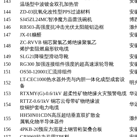
安
143
温场型中波镀金双孔加热管
144
ZD-03抗氧化改性型PPS过滤材料
安
145
SJ45ZL24MC智净魔方晶蕾洗碗机
博
146
RB503-高强度抗冲击光伏太阳能铝边框
滁
147
JX-01糠醛
安
ZC-RVVB 铜芯聚氯乙烯绝缘聚氯乙
安
148
烯护套阻燃扁形软电缆
149
SLG21降噪型滑动导靴
安
150
RG300 加强连接组件强度的超高速滚轮导靴
安
151
OS50-120001汇流排组件
安
LT-CEC1000热水器外壳与内胆一体化成型成套设
明
152
备
153
RTXMY(G)-0.6/1kV 超柔性矿物绝缘火灾预警电缆
华
RTTZ-0.6/1kV 铜芯云母带矿物绝缘波
华
154
纹铜护套电力电缆
HH50N01CDN高压超结垂直双扩散金
滁
155
属氧化物半导体器件
156
4PKB-20预应力混凝土钢管桁架叠合板
安
157
GP3060拉力片用TPE料
安