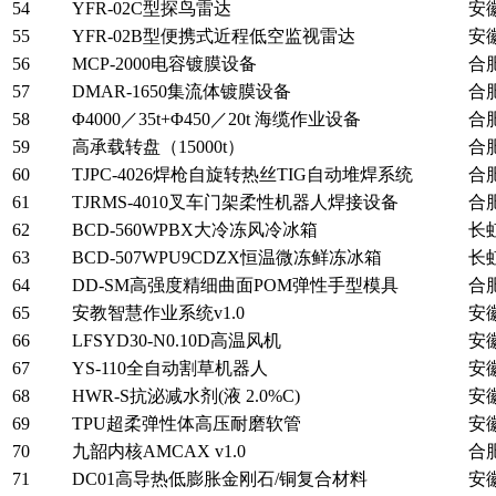
54
YFR-02C型探鸟雷达
安
55
YFR-02B型便携式近程低空监视雷达
安
56
MCP-2000电容镀膜设备
合
57
DMAR-1650集流体镀膜设备
合
58
Φ4000／35t+Φ450／20t 海缆作业设备
合
59
高承载转盘（15000t）
合
60
TJPC-4026焊枪自旋转热丝TIG自动堆焊系统
合
61
TJRMS-4010叉车门架柔性机器人焊接设备
合
62
BCD-560WPBX大冷冻风冷冰箱
长
63
BCD-507WPU9CDZX恒温微冻鲜冻冰箱
长
64
DD-SM高强度精细曲面POM弹性手型模具
合
65
安教智慧作业系统v1.0
安
66
LFSYD30-N0.10D高温风机
安
67
YS-110全自动割草机器人
安
68
HWR-S抗泌减水剂(液 2.0%C)
安
69
TPU超柔弹性体高压耐磨软管
安
70
九韶内核AMCAX v1.0
合
71
DC01高导热低膨胀金刚石/铜复合材料
安