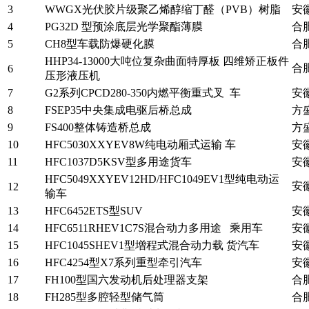
3
WWGX光伏胶片级聚乙烯醇缩丁醛（PVB）树脂
安
4
PG32D 型预涂底层光学聚酯薄膜
合
5
CH8型车载防爆硬化膜
合
HHP34-13000大吨位复杂曲面特厚板 四维矫正板件
合
6
压形液压机
7
G2系列CPCD280-350内燃平衡重式叉 车
安
8
FSEP35中央集成电驱后桥总成
方
9
FS400整体铸造桥总成
方
10
HFC5030XXYEV8W纯电动厢式运输 车
安
11
HFC1037D5KSV型多用途货车
安
HFC5049XXYEV12HD/HFC1049EV1型纯电动运
安
12
输车
13
HFC6452ETS型SUV
安
14
HFC6511RHEV1C7S混合动力多用途 乘用车
安
15
HFC1045SHEV1型增程式混合动力载 货汽车
安
16
HFC4254型X7系列重型牵引汽车
安
17
FH100型国六发动机后处理器支架
合
18
FH285型多腔轻型储气筒
合