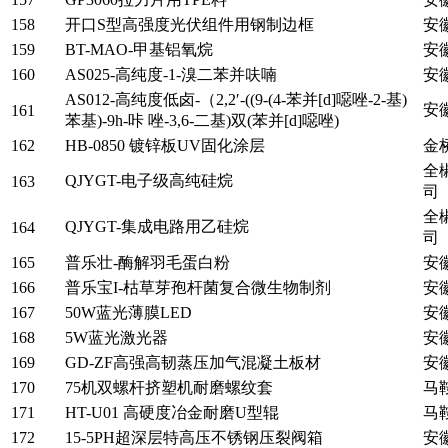
158
开口S型高强度光伏组件用钢制边框
安
159
BT-MAO-甲基铝氧烷
安
160
AS025-高纯度-1-溴二苯并呋喃
安
AS012-高纯度低卤-（2,2′-((9-(4-苯并[d]噁唑-2-基)
安
161
苯基)-9h-咔 唑-3,6-二基)双(苯并[d]噁唑)
162
HB-0850 镀锌板UV固化涂层
金
全
QJYGT-电子级高纯硅烷
163
司
全
QJYGT-集成电路用乙硅烷
164
司
165
普乐壮-酶解羽毛蛋白粉
安
166
普乐宝I-枯草芽孢杆菌复合微生物制剂
安
167
50W蓝光薄膜LED
安
168
5W蓝光激光器
安
169
GD-ZF高强高韧蒸压加气混凝土板材
安
170
75机双螺杆挤塑机耐磨螺纹套
马
171
HT-U01 高硬度冶金耐磨U型辊
马
172
15-5PH超深层特高压不锈钢压裂阀箱
安