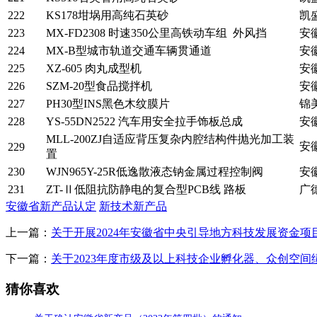
222
KS178坩埚用高纯石英砂
凯
223
MX-FD2308 时速350公里高铁动车组 外风挡
安
224
MX-B型城市轨道交通车辆贯通道
安
225
XZ-605 肉丸成型机
安
226
SZM-20型食品搅拌机
安
227
PH30型INS黑色木纹膜片
锦
228
YS-55DN2522 汽车用安全拉手饰板总成
安
MLL-200ZJ自适应背压复杂内腔结构件抛光加工装
安
229
置
230
WJN965Y-25R低逸散液态钠金属过程控制阀
安
231
ZT-Ⅱ低阻抗防静电的复合型PCB线 路板
广
安徽省新产品认定
新技术新产品
上一篇：
关于开展2024年安徽省中央引导地方科技发展资金
下一篇：
关于2023年度市级及以上科技企业孵化器、众创空
猜你喜欢