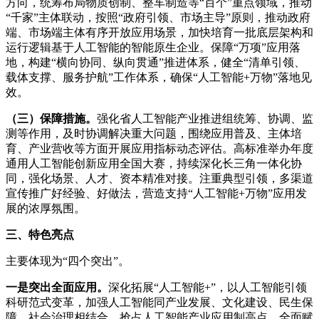
方向，统筹布局物质创制、整车制造等“百个”重点领域，推动
“千家”主体联动，按照“政府引领、市场主导”原则，推动政府
端、市场端主体有序开放应用场景，加快培育一批底层架构和
运行逻辑基于人工智能的智能原生企业。保障“万项”应用落
地，构建“横向协同、纵向贯通”推进体系，健全“清单引领、
载体支撑、服务护航”工作体系，确保“人工智能+万物”落地见
效。
（三）保障措施。
强化省人工智能产业推进组统筹、协调、监
测等作用，及时协调解决重大问题，围绕应用普及、主体培
育、产业营收等方面开展应用指标动态评估。高标准举办年度
通用人工智能创新应用全国大赛，持续深化长三角一体化协
同，强化场景、人才、资本精准对接。注重典型引领，多渠道
宣传推广好经验、好做法，营造支持“人工智能+万物”应用发
展的浓厚氛围。
三、特色亮点
主要体现为“四个突出”。
一是突出全面应用。
深化拓展“人工智能+”，以人工智能引领
科研范式变革，加强人工智能同产业发展、文化建设、民生保
障、社会治理相结合，抢占人工智能产业应用制高点，全面赋