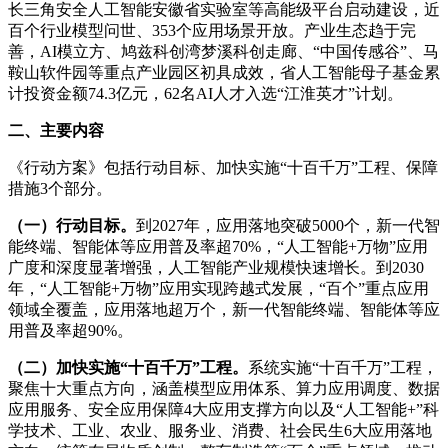
长三角安全人工智能安徽省实验室等高能级平台启动建设，近
百个行业模型问世、353个应用场景开放。产业生态趋于完
善，AI模立方、鸠兹科创湾梦溪科创走廊、“中国传感谷”、马
鞍山软件园等重点产业园区初具成效，省人工智能母子基金累
计投资金额74.3亿元，62名AI人才入选“江淮英才”计划。
二、主要内容
《行动方案》包括行动目标、加快实施“十百千万”工程、保障
措施3个部分。
（一）行动目标。
到2027年，应用落地突破5000个，新一代智
能终端、智能体等应用普及率超70%，“人工智能+万物”应用
广度和深度显著增强，人工智能产业规模快速增长。到2030
年，“人工智能+万物”应用实现跨越式发展，“百个”重点应用
领域全覆盖，应用落地超万个，新一代智能终端、智能体等应
用普及率超90%。
（二）加快实施“十百千万”工程。
系统实施“十百千万”工程，
聚焦十大重点方向，涵盖模型应用体系、算力应用调度、数据
应用服务、安全应用保障4大应用支撑方向以及“人工智能+”科
学技术、工业、农业、服务业、消费、社会民生6大应用落地