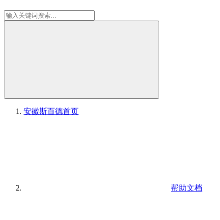
安徽斯百德
首页
帮助文档