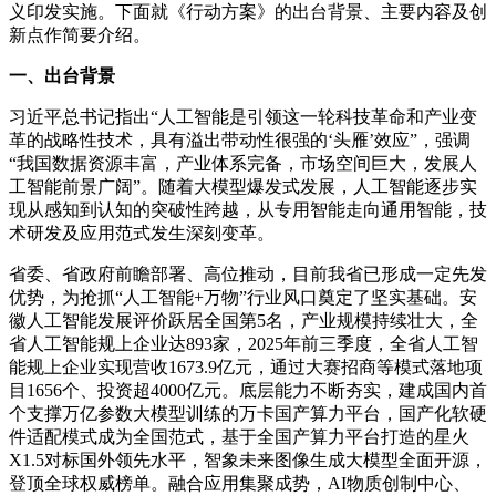
义印发实施。下面就《行动方案》的出台背景、主要内容及创
新点作简要介绍。
一、出台背景
习近平总书记指出“人工智能是引领这一轮科技革命和产业变
革的战略性技术，具有溢出带动性很强的‘头雁’效应”，强调
“我国数据资源丰富，产业体系完备，市场空间巨大，发展人
工智能前景广阔”。随着大模型爆发式发展，人工智能逐步实
现从感知到认知的突破性跨越，从专用智能走向通用智能，技
术研发及应用范式发生深刻变革。
省委、省政府前瞻部署、高位推动，目前我省已形成一定先发
优势，为抢抓“人工智能+万物”行业风口奠定了坚实基础。安
徽人工智能发展评价跃居全国第5名，产业规模持续壮大，全
省人工智能规上企业达893家，2025年前三季度，全省人工智
能规上企业实现营收1673.9亿元，通过大赛招商等模式落地项
目1656个、投资超4000亿元。底层能力不断夯实，建成国内首
个支撑万亿参数大模型训练的万卡国产算力平台，国产化软硬
件适配模式成为全国范式，基于全国产算力平台打造的星火
X1.5对标国外领先水平，智象未来图像生成大模型全面开源，
登顶全球权威榜单。融合应用集聚成势，AI物质创制中心、