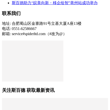
斯百德助力“皖美向新・移企绘智”亳州站成功举办
联系我们
地址: 合肥蜀山区金寨路91号立基大厦A座13楼
电话: 0551-62586667
邮箱: service#spiderltd.com（#改为@）
关注斯百德 获取最新资讯