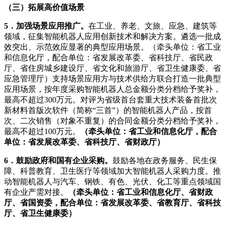
（三）拓展高价值场景
5．加强场景应用推广。
在工业、养老、文旅、应急、建筑等
领域，征集智能机器人应用创新技术和解决方案。遴选一批成
效突出、示范效应显著的典型应用场景。（牵头单位：省工业
和信息化厅，配合单位：省发展改革委、省科技厅、省民政
厅、省住房城乡建设厅、省文化和旅游厅、省卫生健康委、省
应急管理厅）支持场景应用方与技术供给方联合打造一批典型
应用场景，按年度采购智能机器人总金额分类分档给予奖补，
最高不超过300万元。对评为省级首台套重大技术装备首批次
新材料首版次软件（简称“三首”）的智能机器人产品，按首
次、二次销售（对象不重复）的合同金额分类分档给予奖补，
最高不超过100万元。
（牵头单位：省工业和信息化厅，配合
单位：省发展改革委、省科技厅、省财政厅）
6．鼓励政府和国有企业采购。
鼓励各地在政务服务、民生保
障、科普教育、卫生医疗等领域加大智能机器人采购力度。推
动智能机器人与汽车、钢铁、有色、光伏、化工等重点领域国
有企业产需对接。
（牵头单位：省工业和信息化厅、省财政
厅、省国资委，配合单位：省发展改革委、省教育厅、省科技
厅、省卫生健康委）