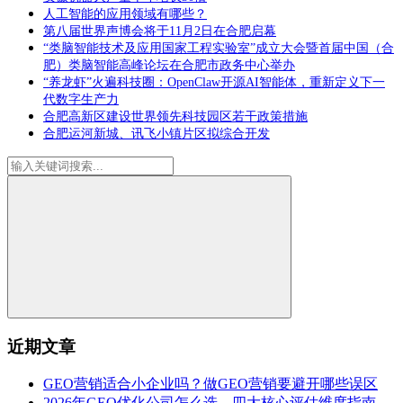
人工智能的应用领域有哪些？
第八届世界声博会将于11月2日在合肥启幕
“类脑智能技术及应用国家工程实验室”成立大会暨首届中国（合
肥）类脑智能高峰论坛在合肥市政务中心举办
“养龙虾”火遍科技圈：OpenClaw开源AI智能体，重新定义下一
代数字生产力
合肥高新区建设世界领先科技园区若干政策措施
合肥运河新城、讯飞小镇片区拟综合开发
近期文章
GEO营销适合小企业吗？做GEO营销要避开哪些误区
2026年GEO优化公司怎么选，四大核心评估维度指南