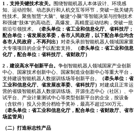
1．支持关键技术攻关。
围绕智能机器人本体设计、环境感
知、运动控制、动态执行和人机交互等环节，突破一批关键共
性技术。聚焦智慧“大脑”、敏捷“小脑”等智能决策与控制技术
和强健“肢体”的高动态、高爆发、高精度运动结构，突破一批
前沿引领技术。
（牵头单位：省工业和信息化厅、省科技厅；
配合单位：省发展改革委，各市人民政府，以下配合单位均含
各市人民政府，不再列出）
对牵头承担智能机器人领域国家重
大专项项目的企业予以配套支持。
（牵头单位：省工业和信息
化厅，配合单位：省科技厅、省财政厅）
2．建设高水平创新平台。
争创智能机器人领域国家产业创新
中心、国家技术创新中心、国家制造业创新中心等重大平台，
支持建设智能机器人数据训练场等创新平台。
（牵头单位：省
工业和信息化厅、省发展改革委、省科技厅）
对建成且正常运
营的省级智能机器人数据训练场、开源生态中心（社区）、中
试平台、产业计量测试中心等类型创新平台的企业，按设备
（含软件）投入分类分档给予奖补，最高不超过500万元。
（牵头单位：省工业和信息化厅，配合单位：省财政厅、省市
场监管局）
（二）打造标志性产品