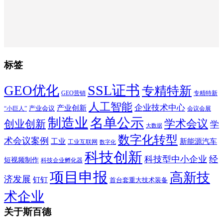
标签
SSL证书
GEO优化
专精特新
GEO营销
专精特新
人工智能
企业技术中心
产业创新
产业会议
“小巨人”
会议会展
制造业
名单公示
学术会议
创业创新
学
大数据
数字化转型
术会议案例
工业
新能源汽车
工业互联网
数字化
科技创新
科技型中小企业
经
短视频制作
科技企业孵化器
项目申报
高新技
济发展
钉钉
首台套重大技术装备
术企业
关于斯百德