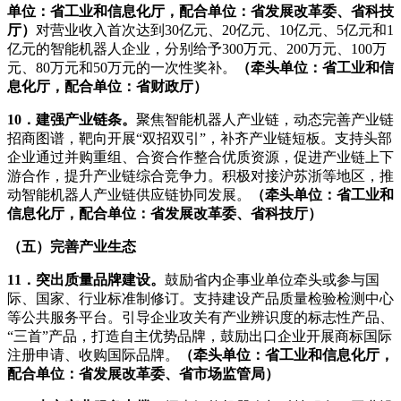
单位：省工业和信息化厅，配合单位：省发展改革委、省科技
厅）
对营业收入首次达到30亿元、20亿元、10亿元、5亿元和1
亿元的智能机器人企业，分别给予300万元、200万元、100万
元、80万元和50万元的一次性奖补。
（牵头单位：省工业和信
息化厅，配合单位：省财政厅）
10．建强产业链条。
聚焦智能机器人产业链，动态完善产业链
招商图谱，靶向开展“双招双引”，补齐产业链短板。支持头部
企业通过并购重组、合资合作整合优质资源，促进产业链上下
游合作，提升产业链综合竞争力。积极对接沪苏浙等地区，推
动智能机器人产业链供应链协同发展。
（牵头单位：省工业和
信息化厅，配合单位：省发展改革委、省科技厅）
（五）完善产业生态
11．突出质量品牌建设。
鼓励省内企事业单位牵头或参与国
际、国家、行业标准制修订。支持建设产品质量检验检测中心
等公共服务平台。引导企业攻关有产业辨识度的标志性产品、
“三首”产品，打造自主优势品牌，鼓励出口企业开展商标国际
注册申请、收购国际品牌。
（牵头单位：省工业和信息化厅，
配合单位：省发展改革委、省市场监管局）