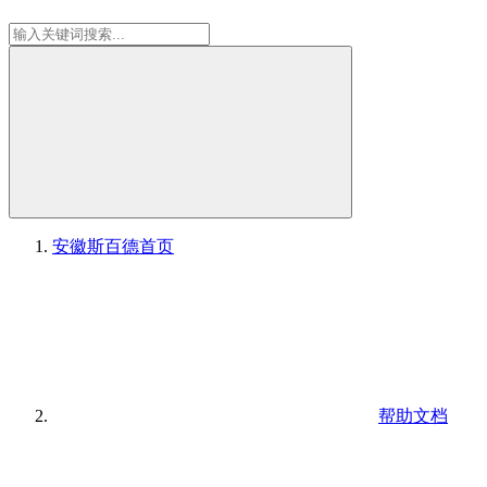
安徽斯百德
首页
帮助文档