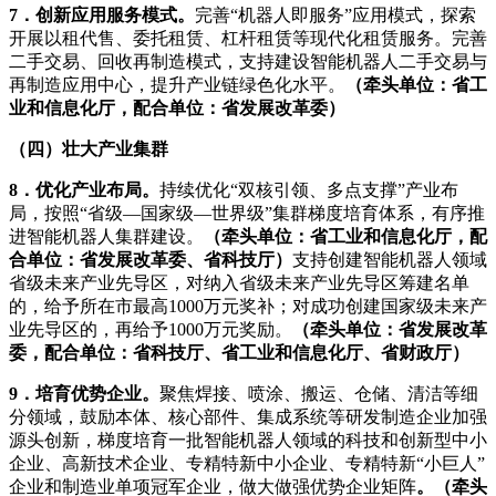
7．创新应用服务模式。
完善“机器人即服务”应用模式，探索
开展以租代售、委托租赁、杠杆租赁等现代化租赁服务。完善
二手交易、回收再制造模式，支持建设智能机器人二手交易与
再制造应用中心，提升产业链绿色化水平。
（牵头单位：省工
业和信息化厅，配合单位：省发展改革委）
（四）壮大产业集群
8．优化产业布局。
持续优化“双核引领、多点支撑”产业布
局，按照“省级—国家级—世界级”集群梯度培育体系，有序推
进智能机器人集群建设。
（牵头单位：省工业和信息化厅，配
合单位：省发展改革委、省科技厅）
支持创建智能机器人领域
省级未来产业先导区，对纳入省级未来产业先导区筹建名单
的，给予所在市最高1000万元奖补；对成功创建国家级未来产
业先导区的，再给予1000万元奖励。
（牵头单位：省发展改革
委，配合单位：省科技厅、省工业和信息化厅、省财政厅）
9．培育优势企业。
聚焦焊接、喷涂、搬运、仓储、清洁等细
分领域，鼓励本体、核心部件、集成系统等研发制造企业加强
源头创新，梯度培育一批智能机器人领域的科技和创新型中小
企业、高新技术企业、专精特新中小企业、专精特新“小巨人”
企业和制造业单项冠军企业，做大做强优势企业矩阵
。（牵头