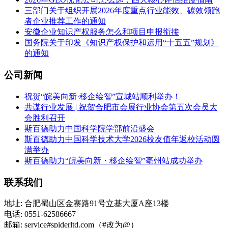
三部门关于组织开展2026年度重点行业能效、碳效领跑
者企业推荐工作的通知
安徽企业知识产权服务怎么和项目申报衔接
国务院关于印发《知识产权保护和运用“十五五”规划》
的通知
公司新闻
祝贺“皖美向新·移企绘智”宣城站顺利举办！
共谋行业发展 | 祝贺合肥市会展行业协会第五次会员大
会胜利召开
斯百德助力中国科学院学部前沿盛会
斯百德助力中国科学技术大学2026校友值年返校活动圆
满举办
斯百德助力“皖美向新・移企绘智”亳州站成功举办
联系我们
地址: 合肥蜀山区金寨路91号立基大厦A座13楼
电话: 0551-62586667
邮箱: service#spiderltd.com（#改为@）