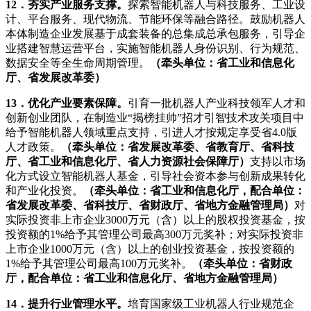
12．夯实产业服务支撑。
探索智能机器人与科技服务、工业设
计、平台服务、现代物流、节能环保等融合路径。鼓励机器人
本体制造企业发展基于成套装备的总集成总承包服务，引导企
业搭建智慧运营平台，实施智能机器人身份识别、行为规范、
数据安全等全生命周期管理。
（牵头单位：省工业和信息化
厅、省发展改革委）
13．优化产业要素保障。
引育一批机器人产业科技领军人才和
创新创业团队，在制造业“揭榜挂帅”招才引智技术攻关项目中
给予智能机器人领域重点支持，引进人才按规定享受省4.0版
人才政策。
（牵头单位：省发展改革委、省教育厅、省科技
厅、省工业和信息化厅、省人力资源社会保障厅）
支持以市场
化方式设立智能机器人基金，引导社会资本参与创新成果转化
和产业化投资。
（牵头单位：省工业和信息化厅，配合单位：
省发展改革委、省科技厅、省财政厅、省地方金融管理局）
对
实际投资非上市企业3000万元（含）以上的股权投资基金，按
投资额的1%给予其管理公司最高300万元奖补；对实际投资非
上市企业1000万元（含）以上的创业投资基金，按投资额的
1%给予其管理公司最高100万元奖补。
（牵头单位：省财政
厅，配合单位：省工业和信息化厅、省地方金融管理局）
14．提升行业管理水平。
培育国家级工业机器人行业规范企