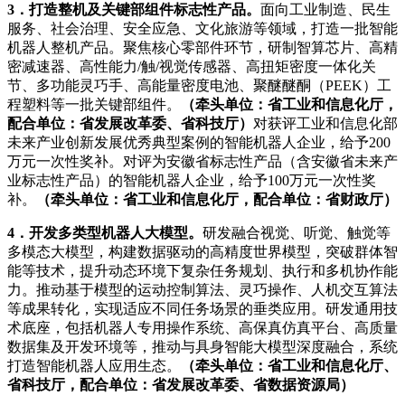
3．打造整机及关键部组件标志性产品。
面向工业制造、民生
服务、社会治理、安全应急、文化旅游等领域，打造一批智能
机器人整机产品。聚焦核心零部件环节，研制智算芯片、高精
密减速器、高性能力/触/视觉传感器、高扭矩密度一体化关
节、多功能灵巧手、高能量密度电池、聚醚醚酮（PEEK）工
程塑料等一批关键部组件。
（牵头单位：省工业和信息化厅，
配合单位：省发展改革委、省科技厅）
对获评工业和信息化部
未来产业创新发展优秀典型案例的智能机器人企业，给予200
万元一次性奖补。对评为安徽省标志性产品（含安徽省未来产
业标志性产品）的智能机器人企业，给予100万元一次性奖
补。
（牵头单位：省工业和信息化厅，配合单位：省财政厅）
4．开发多类型机器人大模型。
研发融合视觉、听觉、触觉等
多模态大模型，构建数据驱动的高精度世界模型，突破群体智
能等技术，提升动态环境下复杂任务规划、执行和多机协作能
力。推动基于模型的运动控制算法、灵巧操作、人机交互算法
等成果转化，实现适应不同任务场景的垂类应用。研发通用技
术底座，包括机器人专用操作系统、高保真仿真平台、高质量
数据集及开发环境等，推动与具身智能大模型深度融合，系统
打造智能机器人应用生态。
（牵头单位：省工业和信息化厅、
省科技厅，配合单位：省发展改革委、省数据资源局）