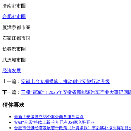
济南都市圈
合肥都市圈
厦漳泉都市圈
石家庄都市国
长春都市圈
武汉城市圈
经济发展
上一篇：
安徽出台专项措施，推动创业安徽行动升级
下一篇：
三项“冠军”！2025年安徽省新能源汽车产业大事记回
猜你喜欢
最新！安徽设立33个海外商务服务网点
安徽“首店”持续上新 今年已有354家入驻开业
合肥市促进经济发展若干政策（外资条款）事后奖补拟扶持项目