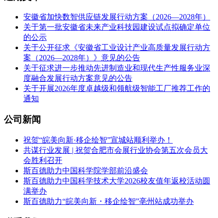
安徽省加快数智供应链发展行动方案（2026—2028年）
关于第一批安徽省未来产业科技园建设试点拟确定单位
的公示
关于公开征求《安徽省工业设计产业高质量发展行动方
案（2026—2028年）》意见的公告
关于征求进一步推动先进制造业和现代生产性服务业深
度融合发展行动方案意见的公告
关于开展2026年度卓越级和领航级智能工厂推荐工作的
通知
公司新闻
祝贺“皖美向新·移企绘智”宣城站顺利举办！
共谋行业发展 | 祝贺合肥市会展行业协会第五次会员大
会胜利召开
斯百德助力中国科学院学部前沿盛会
斯百德助力中国科学技术大学2026校友值年返校活动圆
满举办
斯百德助力“皖美向新・移企绘智”亳州站成功举办