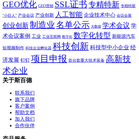
SSL证书
GEO优化
专精特新
GEO营销
专精特新
人工智能
企业技术中心
产业创新
产业会议
“小巨人”
会议会展
制造业
名单公示
学术会议
创业创新
学
大数据
数字化转型
术会议案例
工业
新能源汽车
工业互联网
数字化
科技创新
科技型中小企业
经
短视频制作
科技企业孵化器
项目申报
高新技
济发展
钉钉
首台套重大技术装备
术企业
关于斯百德
联系我们
旗下品牌
客户案例
帮助文档
加入我们
合作伙伴
产品服务