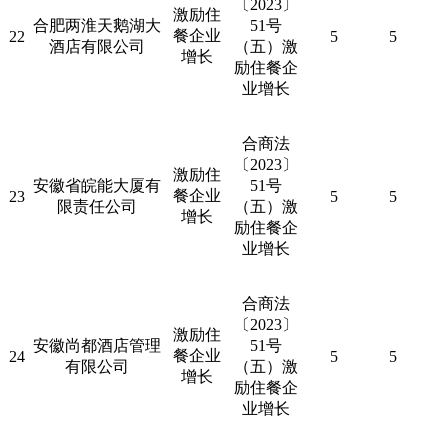
〔
2023
〕
激励住
合肥两淮天鹅湖大
51
号
餐企业
22
5
5
酒店有限公司
（五）激
增长
励住餐企
业增长
合商法
〔
2023
〕
激励住
安徽省皖能大厦有
51
号
餐企业
23
5
5
限责任公司
（五）激
增长
励住餐企
业增长
合商法
〔
2023
〕
激励住
安徽尚都酒店管理
51
号
餐企业
24
5
5
有限公司
（五）激
增长
励住餐企
业增长