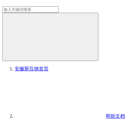
安徽斯百德
首页
帮助文档