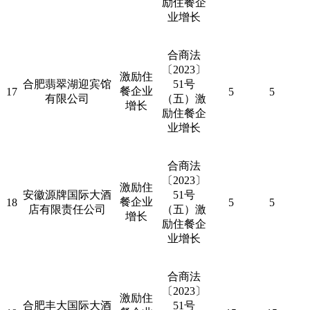
励住餐企
业增长
合商法
〔
2023
〕
激励住
合肥翡翠湖迎宾馆
51
号
餐企业
17
5
5
有限公司
（五）激
增长
励住餐企
业增长
合商法
〔
2023
〕
激励住
安徽源牌国际大酒
51
号
餐企业
18
5
5
店有限责任公司
（五）激
增长
励住餐企
业增长
合商法
〔
2023
〕
激励住
合肥丰大国际大酒
51
号