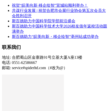
祝贺“皖美向新·移企绘智”宣城站顺利举办！
共谋行业发展 | 祝贺合肥市会展行业协会第五次会员大
会胜利召开
斯百德助力中国科学院学部前沿盛会
斯百德助力中国科学技术大学2026校友值年返校活动圆
满举办
斯百德助力“皖美向新・移企绘智”亳州站成功举办
联系我们
地址: 合肥蜀山区金寨路91号立基大厦A座13楼
电话: 0551-62586667
邮箱: service#spiderltd.com（#改为@）