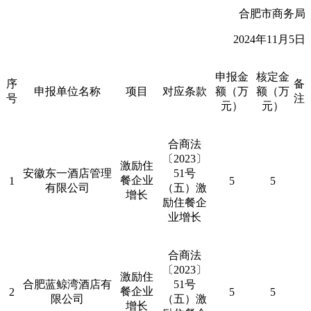
合肥市商务局
2024年11月5日
申报金
核定金
序
备
申报单位名称
项目
对应条款
额（万
额（万
号
注
元）
元）
合商法
〔
2023
〕
激励住
安徽东一酒店管理
51
号
餐企业
1
5
5
有限公司
（五）激
增长
励住餐企
业增长
合商法
〔
2023
〕
激励住
合肥蓝鲸湾酒店有
51
号
餐企业
2
5
5
限公司
（五）激
增长