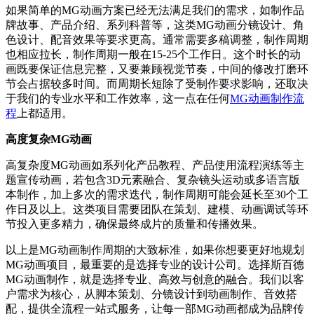
如果简单的MG动画方案已经无法满足我们的需求，如制作品
牌故事、产品介绍、系列科普等，这类MG动画分镜设计、角
色设计、配音效果等要求更高。通常需要多稿调整，制作周期
也相应拉长，制作周期一般在15-25个工作日。这个时长的动
画既要保证信息完整，又要兼顾视觉节奏，中间的修改打磨环
节会占据较多时间。而周期长短除了受制作要求影响，还取决
于我们的专业水平和工作效率，这一点在任何
MG动画制作流
程
上都适用。
高度复杂MG动画
高复杂度MG动画如系列化产品教程、产品使用流程演练等主
题宣传动画，若包含3D元素融合、复杂镜头运动或多语言版
本制作，加上多次的需求迭代，制作周期可能会延长至30个工
作日及以上。这类项目需要团队在策划、建模、动画调试等环
节投入更多精力，确保最终成片的质量和传播效果。
以上是MG动画制作周期的大致标准，如果你想要更好地规划
MG动画项目，最重要的是选择专业的设计公司。选择斯百德
MG动画制作，就是选择专业、高效与创意的融合。我们以客
户需求为核心，从脚本策划、分镜设计到动画制作、音效搭
配，提供全流程一站式服务，让每一部MG动画都成为品牌传