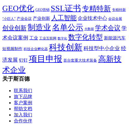
SSL证书
GEO优化
专精特新
GEO营销
专精特新
人工智能
企业技术中心
产业创新
产业会议
“小巨人”
会议会展
制造业
名单公示
学术会议
创业创新
学
大数据
数字化转型
术会议案例
工业
新能源汽车
工业互联网
数字化
科技创新
科技型中小企业
经
短视频制作
科技企业孵化器
项目申报
高新技
济发展
钉钉
首台套重大技术装备
术企业
关于斯百德
联系我们
旗下品牌
客户案例
帮助文档
加入我们
合作伙伴