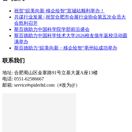
祝贺“皖美向新·移企绘智”宣城站顺利举办！
共谋行业发展 | 祝贺合肥市会展行业协会第五次会员大
会胜利召开
斯百德助力中国科学院学部前沿盛会
斯百德助力中国科学技术大学2026校友值年返校活动圆
满举办
斯百德助力“皖美向新・移企绘智”亳州站成功举办
联系我们
地址: 合肥蜀山区金寨路91号立基大厦A座13楼
电话: 0551-62586667
邮箱: service#spiderltd.com（#改为@）