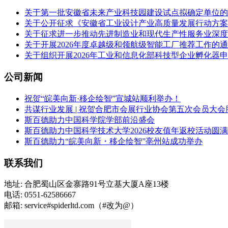
关于第一批安徽省未来产业科技园建设试点拟确定单位的
关于公开征求《安徽省工业设计产业高质量发展行动方案（2
关于征求进一步推动先进制造业和现代生产性服务业深度
关于开展2026年度卓越级和领航级智能工厂推荐工作的
关于组织开展2026年工业和信息化部科技型企业孵化器
公司新闻
祝贺“皖美向新·移企绘智”宣城站顺利举办！
共谋行业发展 | 祝贺合肥市会展行业协会第五次会员大会
斯百德助力中国科学院学部前沿盛会
斯百德助力中国科学技术大学2026校友值年返校活动圆
斯百德助力“皖美向新・移企绘智”亳州站成功举办
联系我们
地址: 合肥蜀山区金寨路91号立基大厦A座13楼
电话: 0551-62586667
邮箱: service#spiderltd.com（#改为@）