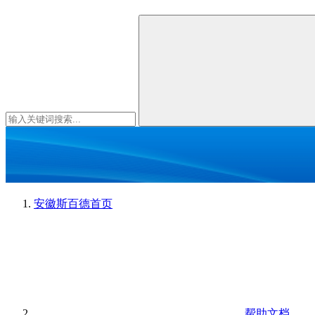
安徽斯百德
首页
帮助文档