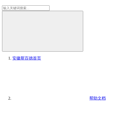
安徽斯百德
首页
帮助文档