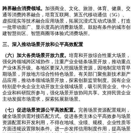
跨界融合消费领域。
加强商业、文化、旅游、体育、健康、交
通等消费跨界融合，培育互联网、第五代移动通信（5G）、
虚拟现实等技术融合应用场景，拓展沉浸式互动式场景，打造
一批带动面广、显示度高的消费新场景。鼓励有条件的城市创
建智慧街区、智慧商圈等体验式消费场所。
三、深入推动场景开放和公平高效配置
（六）加大各类场景开放力度。
培育和开放综合性重大场景，
强化跨领域跨区域协作，注重产业全链条场景开放，推动重点
产业体系升级。各地区要深入挖掘场景资源，因地制宜培育早
期场景，开放地方综合性特色场景。有关部门聚焦新技术新产
品应用，推动本领域场景开放，探索创新监管制度。国有企业
特别是中央企业主动开放主业领域场景，吸引民营企业、中小
企业和科研院所参与，强化场景开放协同共享。支持民营企业
主动发掘市场需求，探索拓展新场景。
（七）促进场景资源公平高效配置。
完善场景资源配置规则，
健全场景供需对接匹配方式。促进各类主体公平高效参与场景
资源配置和开发利用，不得在地域、业绩、规模、企业性质等
方面违规设置限制条件。进一步发挥信用制度作用，提高场景