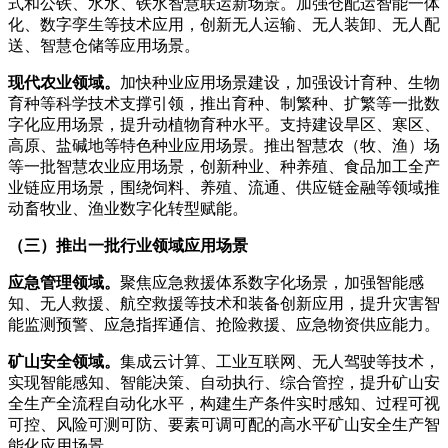
式和公铁、水水、铁水智慧联运新场景。加强仓配运智能一体
化、数字孪生等技术应用，创新无人运输、无人装卸、无人配
送、智慧仓储等应用场景。
现代农业领域。
加快种业应用场景建设，加强设计育种、生物
育种等科学技术支撑引领，推出育种、制繁种、扩繁等一批数
字化应用场景，提升动植物育种水平。支持建设旱区、寒区、
高原、盐碱地等特色种业应用场景。推出智慧农（牧、渔）场
等一批智慧农业应用场景，创新种业、种养殖、食品加工全产
业链应用场景，围绕饲料、养殖、流通、供应链金融等领域推
动畜牧业、渔业数字化转型赋能。
（三）推出一批行业领域应用场景
应急管理领域。
聚焦应急救援体系数字化场景，加强智能感
知、无人救援、航空救援等技术和装备创新应用，提升灾害智
能监测预警、应急指挥通信、抢险救援、应急物资供应能力。
矿山安全领域。
集成云计算、工业互联网、无人驾驶等技术，
实现智能感知、智能决策、自动执行、综合管控，提升矿山安
全生产全流程自动化水平，构建生产条件实时感知、过程可视
可控、风险可测可防、要素可调可配的高水平矿山安全生产智
能化应用场景。