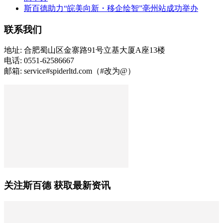
斯百德助力“皖美向新・移企绘智”亳州站成功举办
联系我们
地址: 合肥蜀山区金寨路91号立基大厦A座13楼
电话: 0551-62586667
邮箱: service#spiderltd.com（#改为@）
关注斯百德 获取最新资讯