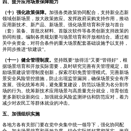
四、提升应用场景保障能力
（十）强化政策保障。
加强各类政策协同配合，支持新业态新
领域创新场景，放大政策效应。发挥政府采购支持作用，推动
应用新技术、新产品、新场景。强化场景培育和开放与首台
（套）装备、首批次材料、首版次软件等各类创新支持政策的
协同衔接。编制各类规划要与场景培育和开放相结合。通过相
关中央资金，对符合条件的重大场景配套基础设施予以支持，
并同步推进“软建设”。
（十一）健全管理制度。
坚持既要“放得活”又要“管得好”，根
据场景培育和开放实际需要，及时研究完善有关管理规定，鼓
励场景建设管理制度创新，探索尽职免责管理模式。完善新场
景安全风险管控措施，防止出现监管漏洞，确保场景安全有序
发展。强化统筹布局，避免重复建设，防范以场景为名分割市
场的行为。统筹新技术应用场景与高质量充分就业，培育创造
更多新职业新岗位，加强就业风险监测评估和防范应对，着力
减少对农民工等群体就业的冲击。
五、加强组织实施
各地方各有关部门要在党中央集中统一领导下，强化协同配
合，加大场景培育和开放力度，结合实际抓好贯彻落实。政府