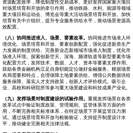
资源配置效率，降低制度性交易成本。更好发挥国家重大项目
对场景培育和开放的牵引作用，推动铁路、水利、能源等领域
重大项目和运动会、博览会等重大活动场景培育和开放。加快
培育有关中介组织，提升专业服务供给水平，推动场景资源高
效配置。
（八）协同推进准入、场景、要素改革。
协同推进市场准入环
境优化、场景培育和开放、要素创新配置，强化促进新质生产
力发展的制度供给。完善新业态新领域市场准入制度，优化市
场准入环境。探索创新空天、深海、频谱轨道等新型要素市场
化配置方式，发挥技术、数据、人才、资本等要素支撑作用。
鼓励各类金融机构立足自身职能定位做好金融服务。根据场景
布局需要和特点，合理保障土地要素供给。增强公共数据供给
服务保障。落实人才支持政策，创新人才评价模式。吸引企
业、高校和科研院所等参与重大场景建设和科技成果产业化。
（九）发挥场景对制度建设的试验作用。
重视发挥场景在各类
改革试点中验证制度政策、管理规则、监管体系等方面的作
用，不断完善相关标准体系，在特定场景下开展监管压力测
试。通过场景培育和开放与检验验证，支持提升制度设计水
平，推动健全完善相关法律法规。