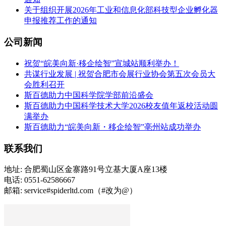
关于组织开展2026年工业和信息化部科技型企业孵化器
申报推荐工作的通知
公司新闻
祝贺“皖美向新·移企绘智”宣城站顺利举办！
共谋行业发展 | 祝贺合肥市会展行业协会第五次会员大
会胜利召开
斯百德助力中国科学院学部前沿盛会
斯百德助力中国科学技术大学2026校友值年返校活动圆
满举办
斯百德助力“皖美向新・移企绘智”亳州站成功举办
联系我们
地址: 合肥蜀山区金寨路91号立基大厦A座13楼
电话: 0551-62586667
邮箱: service#spiderltd.com（#改为@）