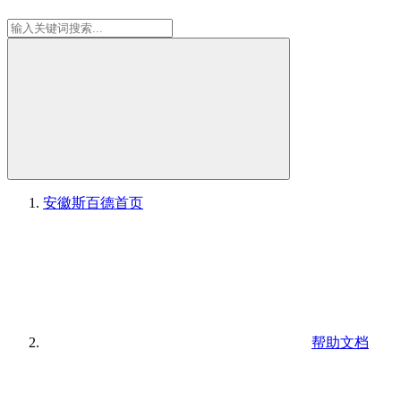
安徽斯百德
首页
帮助文档