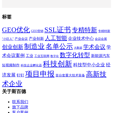
标签
SSL证书
GEO优化
专精特新
GEO营销
专精特新
人工智能
企业技术中心
产业创新
产业会议
“小巨人”
会议会展
制造业
名单公示
学术会议
创业创新
学
大数据
数字化转型
术会议案例
工业
新能源汽车
工业互联网
数字化
科技创新
科技型中小企业
经
短视频制作
科技企业孵化器
项目申报
高新技
济发展
钉钉
首台套重大技术装备
术企业
关于斯百德
联系我们
旗下品牌
客户案例