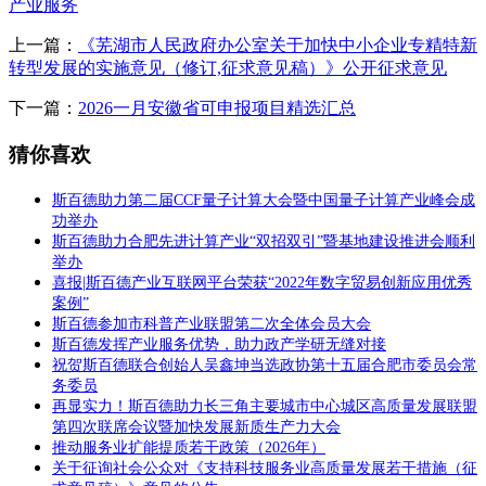
产业服务
上一篇：
《芜湖市人民政府办公室关于加快中小企业专精特新
转型发展的实施意见（修订,征求意见稿）》公开征求意见
下一篇：
2026一月安徽省可申报项目精选汇总
猜你喜欢
斯百德助力第二届CCF量子计算大会暨中国量子计算产业峰会成
功举办
斯百德助力合肥先进计算产业“双招双引”暨基地建设推进会顺利
举办
喜报|斯百德产业互联网平台荣获“2022年数字贸易创新应用优秀
案例”
斯百德参加市科普产业联盟第二次全体会员大会
斯百德发挥产业服务优势，助力政产学研无缝对接
祝贺斯百德联合创始人吴鑫坤当选政协第十五届合肥市委员会常
务委员
再显实力！斯百德助力长三角主要城市中心城区高质量发展联盟
第四次联席会议暨加快发展新质生产力大会
推动服务业扩能提质若干政策（2026年）
关于征询社会公众对《支持科技服务业高质量发展若干措施（征