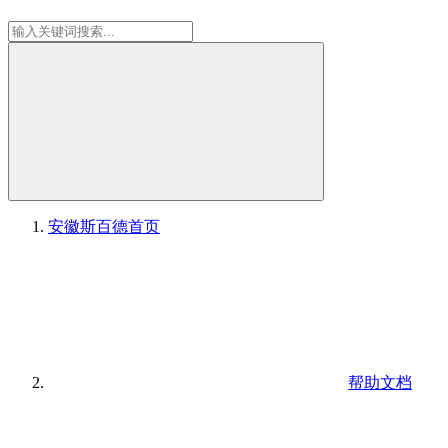
安徽斯百德
首页
帮助文档