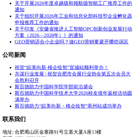
关于开展2026年度卓越级和领航级智能工厂推荐工作的
通知
关于组织开展2026年工业和信息化部科技型企业孵化器
申报推荐工作的通知
关于印发《安徽省推进人工智能OPC创新创业发展行动
方案（2026—2028年）》的通知
GEO营销适合小企业吗？做GEO营销要避开哪些误区
公司新闻
祝贺“皖美向新·移企绘智”宣城站顺利举办！
共谋行业发展 | 祝贺合肥市会展行业协会第五次会员大
会胜利召开
斯百德助力中国科学院学部前沿盛会
斯百德助力中国科学技术大学2026校友值年返校活动圆
满举办
斯百德助力“皖美向新・移企绘智”亳州站成功举办
联系我们
地址: 合肥蜀山区金寨路91号立基大厦A座13楼