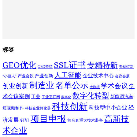
标签
SSL证书
GEO优化
专精特新
GEO营销
专精特新
人工智能
企业技术中心
产业创新
产业会议
“小巨人”
会议会展
制造业
名单公示
学术会议
创业创新
学
大数据
数字化转型
术会议案例
工业
新能源汽车
工业互联网
数字化
科技创新
科技型中小企业
经
短视频制作
科技企业孵化器
项目申报
高新技
济发展
钉钉
首台套重大技术装备
术企业